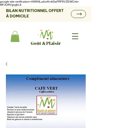
google-site-verification=Af96NLa4or6t-tkDaFRF8VZEWCnbr-
MFJORVgryjbL8
BILAN NUTRITIONNEL OFFERT
À DOMICILE
Goût & Plaisir