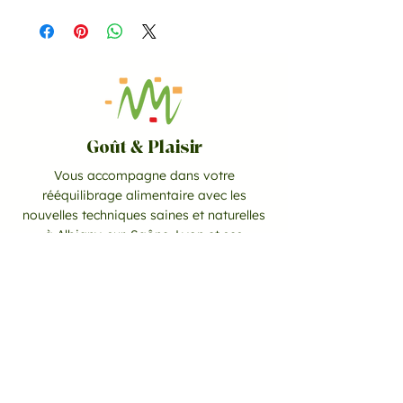
Non Rembousable
Goût & Plaisir
Vous accompagne dans votre
rééquilibrage alimentaire avec les
nouvelles techniques saines et naturelles
à Albigny-sur-Saône, Lyon et ses
environs.
CONTACT
06 10 51 77 29
goutetplaisir67@gmail.com