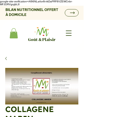
google-site-verification=Af96NLa4or6t-tkDaFRF8VZEWCnbr-
MFJORVgryjbL8
BILAN NUTRITIONNEL OFFERT
À DOMICILE
Goût & Plaisir
COLLAGENE