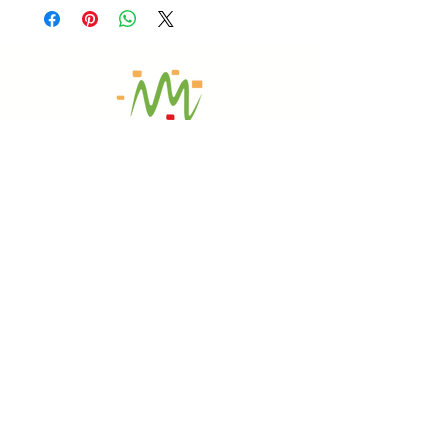
Goût & Plaisir
Vous accompagne dans votre
rééquilibrage alimentaire avec les
nouvelles techniques saines et naturelles
à Albigny-sur-Saône, Lyon et ses
environs.
CONTACT
06 10 51 77 29
goutetplaisir67@gmail.com
Goût et Plaisir