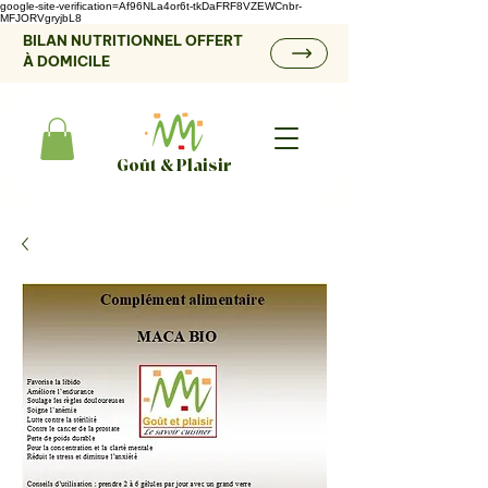
google-site-verification=Af96NLa4or6t-tkDaFRF8VZEWCnbr-
MFJORVgryjbL8
BILAN NUTRITIONNEL OFFERT
À DOMICILE
Goût & Plaisir