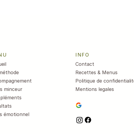
NU
INFO
eil
Contact
méthode
Recettes & Menus
ompagnement
Politique de confidentialit
s minceur
Mentions legales
pléments
ltats
s émotionnel