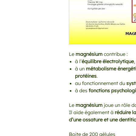
Le
magnésium
contribue :
à l’
équilibre électrolytique
,
à un
métabolisme énergét
protéines
.
au fonctionnement du
sys
à des
fonctions psycholog
Le
magnésium
joue un rôle d
Il aide également à
réduire l
d’une ossature et une dentiti
Boite de 200 gélules