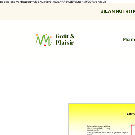
google-site-verification=Af96NLa4or6t-tkDaFRF8VZEWCnbr-MFJORVgryjbL8
BILAN NUTRITIO
Goût &
Ma m
Plaisir