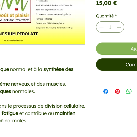
Prix
15,00 €
Quantité
*
Aj
Comm
ique
normal et à la
synthèse des
tème nerveux
et des
muscles
.
iques
normales.
ans le processus de
division cellulaire
.
a fatigue
et contribue au
maintien
on
normales.