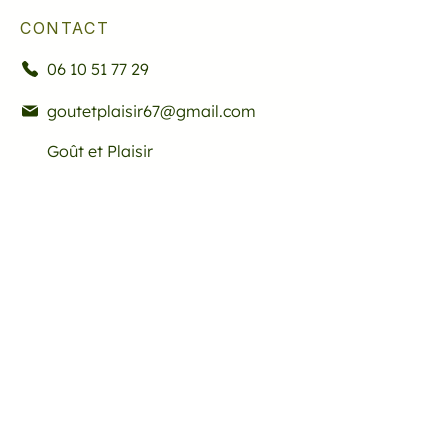
CONTACT
06 10 51 77 29
goutetplaisir67@gmail.com
Goût et Plaisir
23 chemin des Grolles,
69250 Albigny-sur-Saône, France
INFO
Poids émotionnel
Politique de confidentialité
Mentions legales