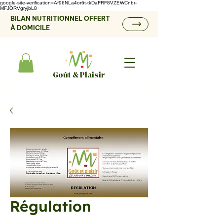
google-site-verification=Af96NLa4or6t-tkDaFRF8VZEWCnbr-
MFJORVgryjbL8
BILAN NUTRITIONNEL OFFERT
À DOMICILE
Goût & Plaisir
Régulation