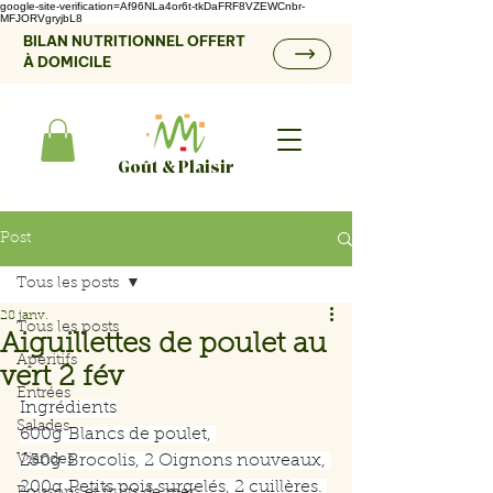
google-site-verification=Af96NLa4or6t-tkDaFRF8VZEWCnbr-
MFJORVgryjbL8
BILAN NUTRITIONNEL OFFERT
À DOMICILE
Goût & Plaisir
Post
Tous les posts
28 janv.
Tous les posts
Aiguillettes de poulet au
Apéritifs
vert 2 fév
Entrées
Ingrédients
Salades
600g Blancs de poulet, 
Viandes
250g Brocolis, 2 Oignons nouveaux, 
200g Petits pois surgelés, 2 cuillères. 