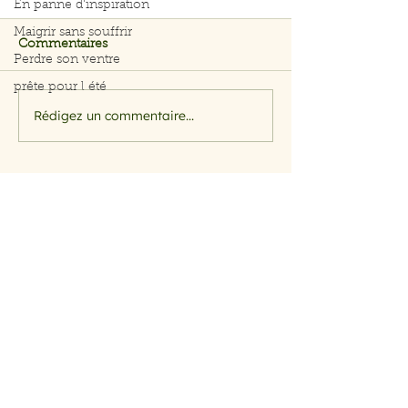
En panne d'inspiration
Maigrir sans souffrir
Commentaires
Perdre son ventre
prête pour l été
Rédigez un commentaire...
Filet de saumon aux
Menu du 29 jui
herbes et citron
juillet 2026