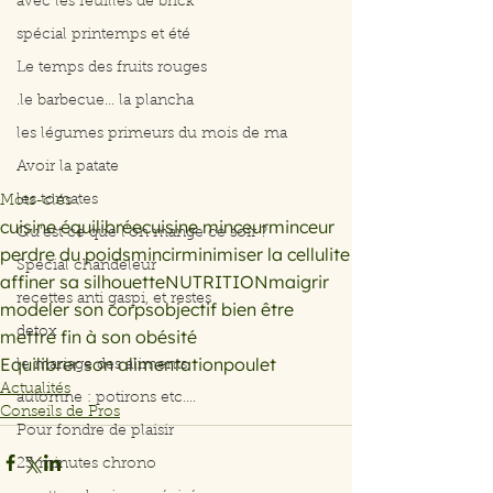
avec les feuilles de brick
spécial printemps et été
Le temps des fruits rouges
.le barbecue... la plancha
les légumes primeurs du mois de ma
Avoir la patate
les tomates
Mots-clés :
cuisine équilibrée
cuisine minceur
minceur
Qu’est ce que l’on mange ce soir ?
perdre du poids
mincir
minimiser la cellulite
Spécial chandeleur
affiner sa silhouette
NUTRITION
maigrir
recettes anti gaspi, et restes
modeler son corps
objectif bien être
detox
mettre fin à son obésité
Equilibrer son alimentation
poulet
le mariage des aliments
Actualités
automne : potirons etc....
Conseils de Pros
Pour fondre de plaisir
25 minutes chrono