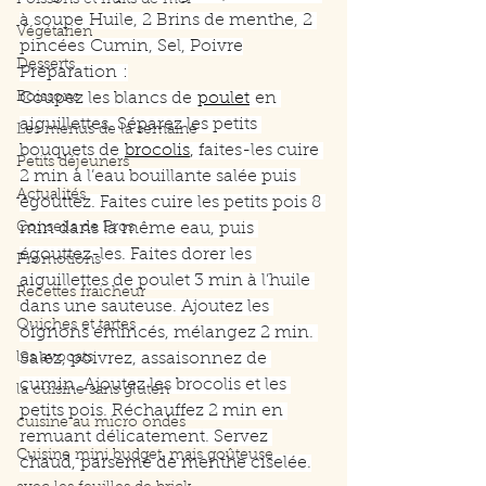
Poissons et fruits de mer
à soupe Huile, 2 Brins de menthe, 2 
Végétarien
pincées Cumin, Sel, Poivre
Desserts
Préparation :
Boissons
Coupez les blancs de 
poulet
en 
aiguillettes. Séparez les petits 
Les menus de la semaine
bouquets de 
brocolis
, 
faites-les cuire 
Petits déjeuners
2 min à l’eau bouillante salée puis 
Actualités
égouttez. Faites cuire les petits pois 8 
Conseils de Pros
min dans la même eau, puis 
égouttez-les. Faites dorer les 
Promotions
aiguillettes de poulet 3 min à l’huile 
Recettes fraicheur
dans une sauteuse. Ajoutez les 
Quiches et tartes
oignons émincés, mélangez 2 min. 
les avocats
Salez, poivrez, assaisonnez de 
cumin. Ajoutez les brocolis et les 
la cuisine sans gluten
petits pois. Réchauffez 2 min en 
cuisine au micro ondes
remuant délicatement. Servez 
Cuisine mini budget, mais goûteuse
chaud, parsemé de menthe ciselée.