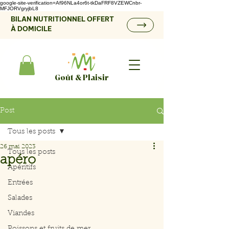
google-site-verification=Af96NLa4or6t-tkDaFRF8VZEWCnbr-
MFJORVgryjbL8
BILAN NUTRITIONNEL OFFERT
À DOMICILE
Goût & Plaisir
Post
Tous les posts
26 mai 2023
Tous les posts
apéro
Apéritifs
Entrées
Salades
Viandes