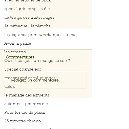
avec les feuilles de brick
spécial printemps et été
Le temps des fruits rouges
.le barbecue... la plancha
les légumes primeurs du mois de ma
Avoir la patate
les tomates
Commentaires
Qu’est ce que l’on mange ce soir ?
Curry de poule
Spécial chandeleur
recettes anti gaspi, et restes
Rédigez un commentaire...
Menus du 3 au 7 août
2026
detox
le mariage des aliments
automne : potirons etc....
Pour fondre de plaisir
25 minutes chrono