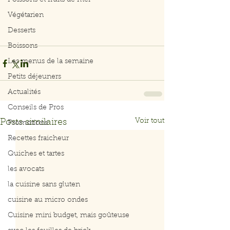
Poissons et fruits de mer
Végétarien
Desserts
Boissons
Les menus de la semaine
Petits déjeuners
Actualités
Conseils de Pros
Voir tout
Posts similaires
Promotions
Recettes fraicheur
Quiches et tartes
les avocats
la cuisine sans gluten
cuisine au micro ondes
Cuisine mini budget, mais goûteuse