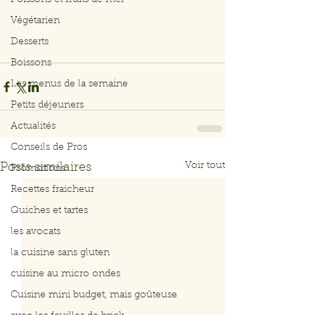
Poissons et fruits de mer
Végétarien
Desserts
Boissons
Les menus de la semaine
Petits déjeuners
Actualités
Conseils de Pros
Voir tout
Posts similaires
Promotions
Recettes fraicheur
Quiches et tartes
les avocats
la cuisine sans gluten
cuisine au micro ondes
Cuisine mini budget, mais goûteuse