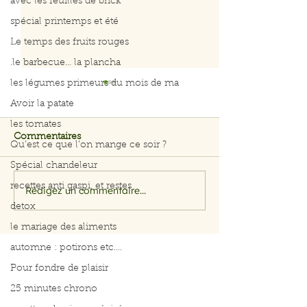
avec les feuilles de brick
spécial printemps et été
Le temps des fruits rouges
.le barbecue... la plancha
les légumes primeurs du mois de ma
Avoir la patate
les tomates
Commentaires
Qu’est ce que l’on mange ce soir ?
Spécial chandeleur
recettes anti gaspi, et restes
Rédigez un commentaire...
Salade rapide d’avocat,
Menus du 3 au 
pomme et crevettes
2026
detox
le mariage des aliments
automne : potirons etc....
Pour fondre de plaisir
25 minutes chrono