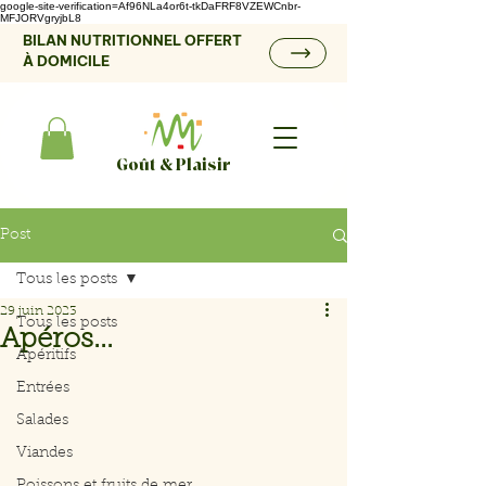
google-site-verification=Af96NLa4or6t-tkDaFRF8VZEWCnbr-
MFJORVgryjbL8
BILAN NUTRITIONNEL OFFERT
À DOMICILE
Goût & Plaisir
Post
Tous les posts
29 juin 2023
Tous les posts
Apéros...
Apéritifs
Entrées
Salades
Viandes