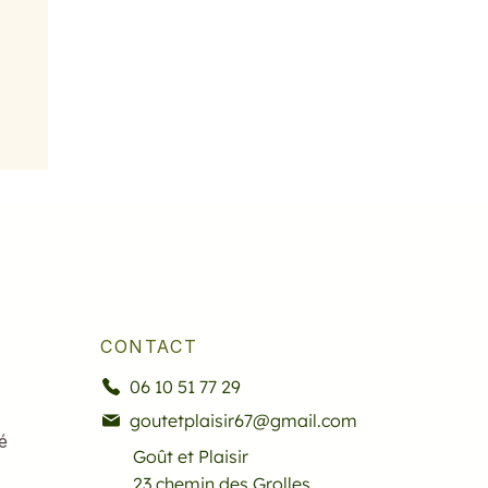
CONTACT
06 10 51 77 29
goutetplaisir67@gmail.com
é
Goût et Plaisir
23 chemin des Grolles,