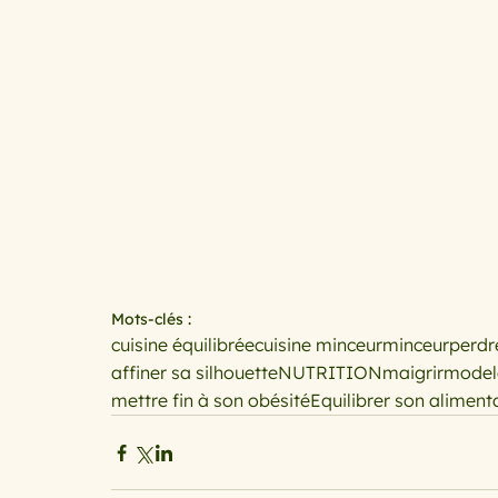
Mots-clés :
cuisine équilibrée
cuisine minceur
minceur
perdr
affiner sa silhouette
NUTRITION
maigrir
model
mettre fin à son obésité
Equilibrer son aliment