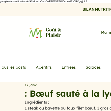
google-site-verification=Af96NLa4or6t-tkDaFRF8VZEWCnbr-MFJORVgryjbL8
BILAN NUTRITIO
Goût &
Ma m
Plaisir
Tous les posts
Apéritifs
Entrées
Salades
17 janv.
Desserts
Boissons
Les menus de la semaine
: Bœuf sauté à la l
Ingrédients :
Promotions
Recettes fraicheur
Quiches et ta
1 steak ou bavette ou faux filet bœuf, 1 gros 