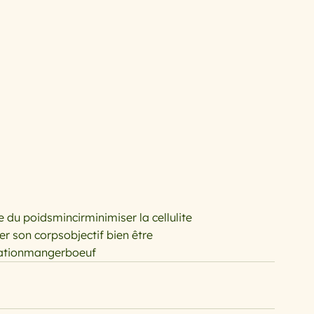
e du poids
mincir
minimiser la cellulite
er son corps
objectif bien être
ation
manger
boeuf