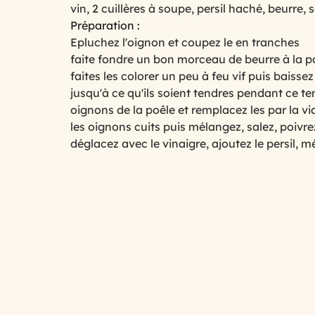
vin, 2 cuillères à soupe, persil haché, beurre, s
Préparation : 
Epluchez l'oignon et coupez le en tranches
cuisine au micro ondes
Cuisine mini budget, mais
faite fondre un bon morceau de beurre à la po
faites les colorer un peu à feu vif puis baissez
jusqu'à ce qu'ils soient tendres pendant ce te
spécial printemps et été
Le temps des fruits roug
oignons de la poêle et remplacez les par la via
les oignons cuits puis mélangez, salez, poivre
déglacez avec le vinaigre, ajoutez le persil, 
les légumes primeurs du mois de ma
Avoir la pat
Qu’est ce que l’on mange ce soir ?
Spécial chande