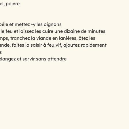
el, poivre
 goûteuse
avec les feuilles de brick
êle et mettez -y les oignons
 le feu et laissez les cuire une dizaine de minutes 
mps, tranchez la viande en lanières, ôtez les 
es
.le barbecue... la plancha
nde, faites la saisir à feu vif, ajoutez rapidement 
z
mélangez et servir sans attendre
ate
les tomates
leur
recettes anti gaspi, et restes
detox