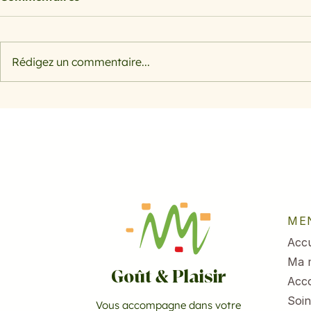
Rédigez un commentaire...
Morosil bienfaits : l'actif
Salade rap
naturel à base d'orange
pomme et 
sanguine pour sculpter
votre silhouette
ME
Accu
Ma 
Goût & Plaisir
Acc
Soin
Vous accompagne dans votre