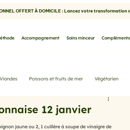
NNEL OFFERT À DOMICILE : Lancez votre transformation dè
éthode
Accompagnement
Soins minceur
Compléments
Viandes
Poissons et fruits de mer
Végétarien
Petits déjeuners
Actualités
Conseils de Pros
yonnaise 12 janvier
rtes
les avocats
la cuisine sans gluten
oignon jaune ou 2, 1 cuillère à soupe de vinaigre de 