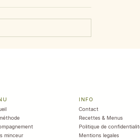
ide d’avocat,
Menus du 3 au 7 août
crevettes
2026
NU
INFO
eil
Contact
méthode
Recettes & Menus
ompagnement
Politique de confidentialit
s minceur
Mentions legales