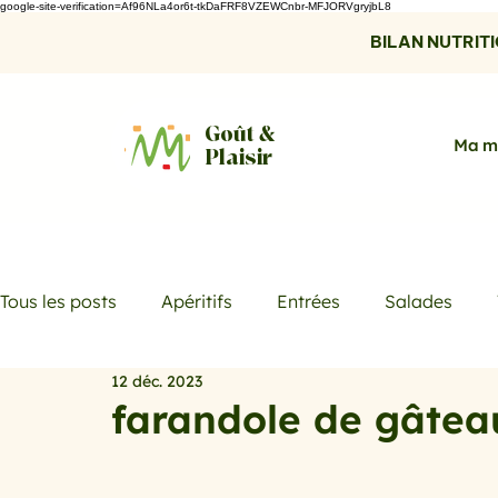
google-site-verification=Af96NLa4or6t-tkDaFRF8VZEWCnbr-MFJORVgryjbL8
BILAN NUTRITIO
Goût &
Ma m
Plaisir
Tous les posts
Apéritifs
Entrées
Salades
12 déc. 2023
Desserts
Boissons
Les menus de la semaine
farandole de gâte
Promotions
Recettes fraicheur
Quiches et ta