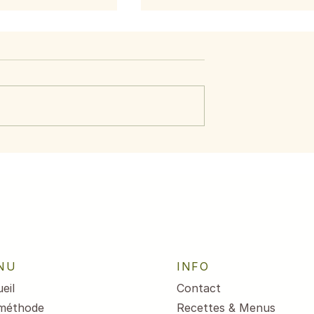
Idées de Noël
 rois light
NU
INFO
eil
Contact
méthode
Recettes & Menus