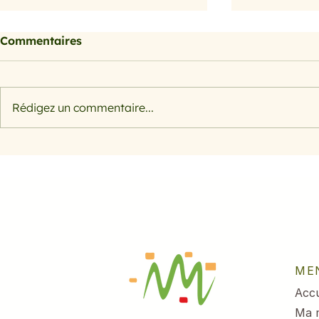
Commentaires
Rédigez un commentaire...
Galette des
Citrouille, courge et
potiron
ME
Accu
Ma 