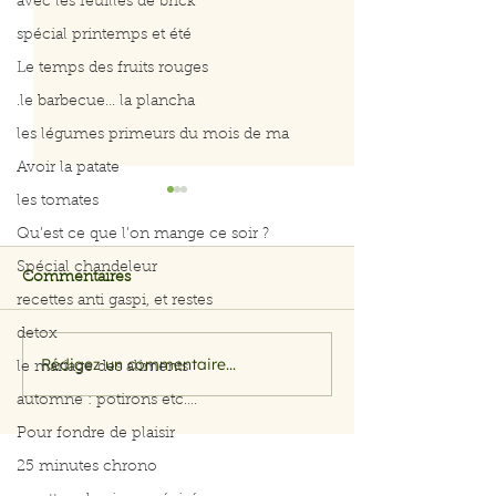
avec les feuilles de brick
spécial printemps et été
Le temps des fruits rouges
.le barbecue... la plancha
les légumes primeurs du mois de ma
Avoir la patate
les tomates
Idées de Noël
Qu’est ce que l’on mange ce soir ?
Spécial chandeleur
Commentaires
recettes anti gaspi, et restes
detox
Galette des rois light
Rédigez un commentaire...
le mariage des aliments
automne : potirons etc....
Pour fondre de plaisir
25 minutes chrono