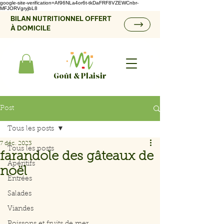
google-site-verification=Af96NLa4or6t-tkDaFRF8VZEWCnbr-
MFJORVgryjbL8
BILAN NUTRITIONNEL OFFERT
À DOMICILE
Goût & Plaisir
Post
Tous les posts
7 déc. 2023
Tous les posts
farandole des gâteaux de
Apéritifs
noël
Entrées
Salades
Viandes