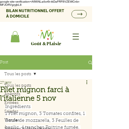
google-site-verification=Af96NLa4or6t-tkDaFRF8VZEWCnbr-
MFJORVgryjbL8
BILAN NUTRITIONNEL OFFERT
À DOMICILE
Goût & Plaisir
Post
Tous les posts
27 janv.
Tous les posts
Filet mignon farci à
Apéritifs
l’italienne 5 nov
Entrées
Ingrédients 
Salades
1 Filet mignon, 3 Tomates confites, 1 
Viandes
Boule de mozzarella, 3 Feuilles de 
basilic, 4 tranches Poitrine fumée, 