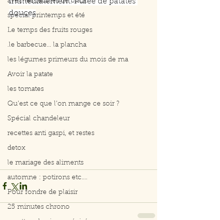
avec les feuilles de brick
immédiatement. Purée de patates 
douces
spécial printemps et été
Le temps des fruits rouges
.le barbecue... la plancha
les légumes primeurs du mois de ma
Avoir la patate
les tomates
Qu’est ce que l’on mange ce soir ?
Spécial chandeleur
recettes anti gaspi, et restes
detox
le mariage des aliments
automne : potirons etc....
Pour fondre de plaisir
25 minutes chrono