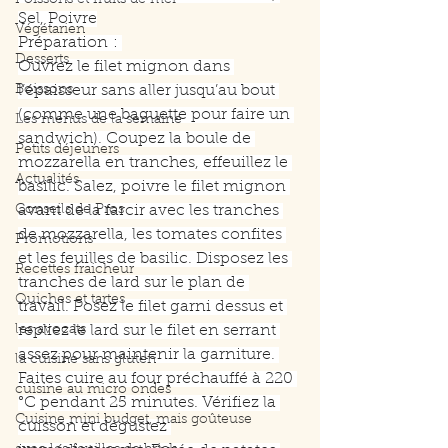
Poissons et fruits de mer
Sel, Poivre
Végétarien
Préparation : 
Desserts
Ouvrez le filet mignon dans 
Boissons
l’épaisseur sans aller jusqu’au bout 
(comme une baguette pour faire un 
Les menus de la semaine
sandwich). Coupez la boule de 
Petits déjeuners
mozzarella en tranches, effeuillez le 
Actualités
basilic. Salez, poivre le filet mignon 
Conseils de Pros
avant de la farcir avec les tranches 
de mozzarella, les tomates confites 
Promotions
et les feuilles de basilic. Disposez les 
Recettes fraicheur
tranches de lard sur le plan de 
Quiches et tartes
travail. Posez le filet garni dessus et 
les avocats
repliez le lard sur le filet en serrant 
assez pour maintenir la garniture. 
la cuisine sans gluten
Faites cuire au four préchauffé à 220 
cuisine au micro ondes
°C pendant 25 minutes. Vérifiez la 
Cuisine mini budget, mais goûteuse
cuisson et dégustez 