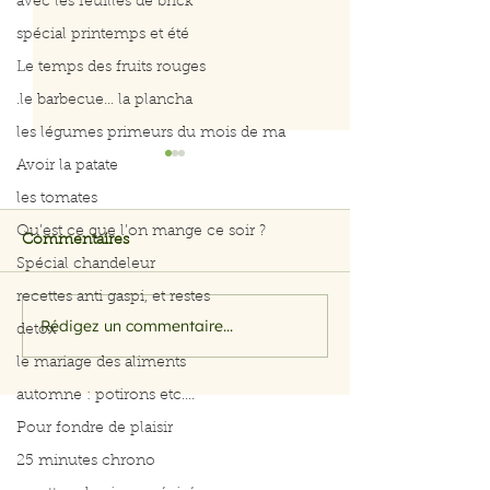
avec les feuilles de brick
spécial printemps et été
Le temps des fruits rouges
.le barbecue... la plancha
les légumes primeurs du mois de ma
Avoir la patate
les tomates
Qu’est ce que l’on mange ce soir ?
Commentaires
Spécial chandeleur
Curry de poule
recettes anti gaspi, et restes
Rédigez un commentaire...
Menus du 3 au 7 août
detox
2026
le mariage des aliments
automne : potirons etc....
Pour fondre de plaisir
25 minutes chrono