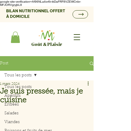
google-site-verification=Af96NLa4or6t-tkDaFRF8VZEWCnbr-
MFJORVgryjbL8
BILAN NUTRITIONNEL OFFERT
À DOMICILE
Goût & Plaisir
Post
Tous les posts
1 mars 2024
Tous les posts
Je suis pressée, mais je
Apéritifs
cuisine
Entrées
Salades
Viandes