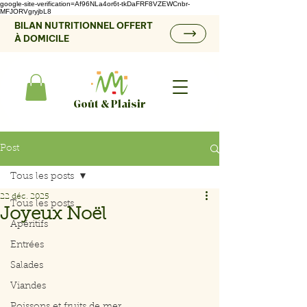
google-site-verification=Af96NLa4or6t-tkDaFRF8VZEWCnbr-
MFJORVgryjbL8
BILAN NUTRITIONNEL OFFERT
À DOMICILE
Goût & Plaisir
Post
Tous les posts
22 déc. 2025
Tous les posts
Joyeux Noël
Apéritifs
Entrées
Salades
Viandes