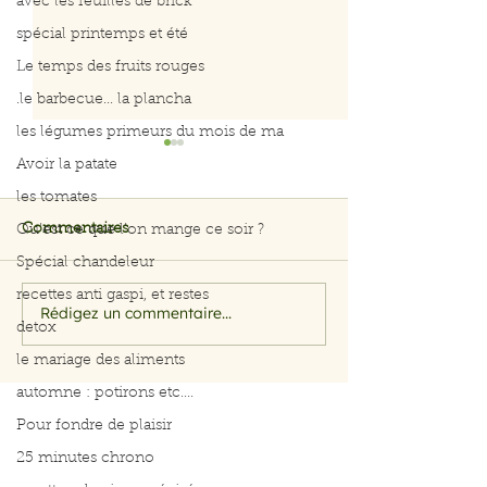
avec les feuilles de brick
spécial printemps et été
Le temps des fruits rouges
.le barbecue... la plancha
les légumes primeurs du mois de ma
Avoir la patate
les tomates
Commentaires
Qu’est ce que l’on mange ce soir ?
Spécial chandeleur
recettes anti gaspi, et restes
Rédigez un commentaire...
Filet de saumon aux
Menu du 29 jui
detox
herbes et citron
juillet 2026
le mariage des aliments
automne : potirons etc....
Pour fondre de plaisir
25 minutes chrono