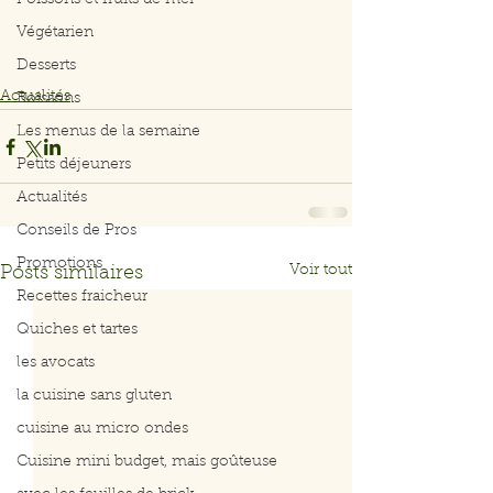
Poissons et fruits de mer
Végétarien
Desserts
Actualités
Boissons
Les menus de la semaine
Petits déjeuners
Actualités
Conseils de Pros
Promotions
Voir tout
Posts similaires
Recettes fraicheur
Quiches et tartes
les avocats
la cuisine sans gluten
cuisine au micro ondes
Cuisine mini budget, mais goûteuse