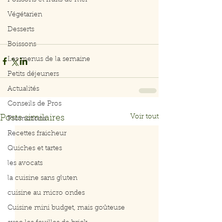
Poissons et fruits de mer
Végétarien
Desserts
Boissons
Les menus de la semaine
Petits déjeuners
Actualités
Conseils de Pros
Voir tout
Posts similaires
Promotions
Recettes fraicheur
Quiches et tartes
les avocats
la cuisine sans gluten
cuisine au micro ondes
Cuisine mini budget, mais goûteuse