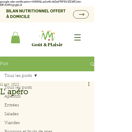
google-site-verification=Af96NLa4or6t-tkDaFRF8VZEWCnbr-
MFJORVgryjbL8
BILAN NUTRITIONNEL OFFERT
À DOMICILE
Goût & Plaisir
Post
Tous les posts
11 oct. 2022
Tous les posts
L' apéro
Apéritifs
Entrées
Salades
Viandes