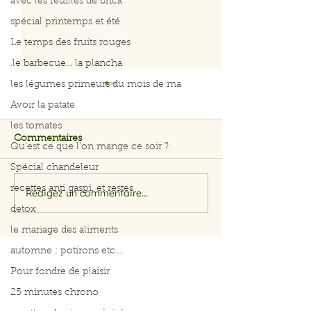
avec les feuilles de brick
spécial printemps et été
Le temps des fruits rouges
.le barbecue... la plancha
les légumes primeurs du mois de ma
Avoir la patate
les tomates
Commentaires
Qu’est ce que l’on mange ce soir ?
Spécial chandeleur
recettes anti gaspi, et restes
Rédigez un commentaire...
Salade rapide d’avocat,
Menus du 3 au 
pomme et crevettes
2026
detox
le mariage des aliments
automne : potirons etc....
Pour fondre de plaisir
25 minutes chrono