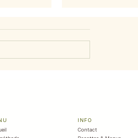
aumon aux
Menu du 29 juin au 3
citron
juillet 2026
NU
INFO
eil
Contact