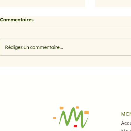
Commentaires
Petits farcis
Rédigez un commentaire...
Filet de s
herbes et 
ME
Accu