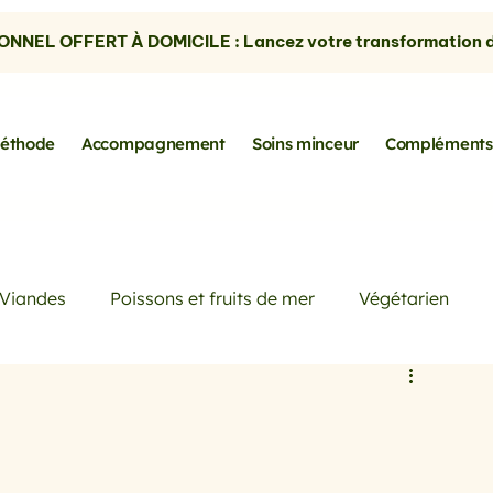
NNEL OFFERT À DOMICILE : Lancez votre transformation dè
éthode
Accompagnement
Soins minceur
Compléments
Viandes
Poissons et fruits de mer
Végétarien
Petits déjeuners
Actualités
Conseils de Pros
rtes
les avocats
la cuisine sans gluten