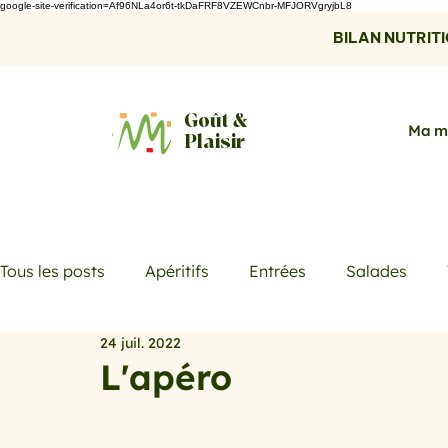
google-site-verification=Af96NLa4or6t-tkDaFRF8VZEWCnbr-MFJORVgryjbL8
BILAN NUTRITIO
Goût &
Ma m
Plaisir
Tous les posts
Apéritifs
Entrées
Salades
24 juil. 2022
Desserts
Boissons
Les menus de la semaine
L'apéro
Promotions
Recettes fraicheur
Quiches et ta