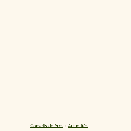
cuisine au micro ondes
Cuisine mini budget, mais
spécial printemps et été
Le temps des fruits roug
les légumes primeurs du mois de ma
Avoir la pat
Qu’est ce que l’on mange ce soir ?
Spécial chande
Conseils de Pros
Actualités