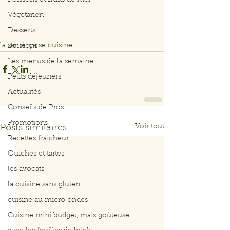
Poissons et fruits de mer
Végétarien
Desserts
la santé, ça se cuisine
Boissons
Les menus de la semaine
Petits déjeuners
Actualités
Conseils de Pros
Promotions
Voir tout
Posts similaires
Recettes fraicheur
Quiches et tartes
les avocats
la cuisine sans gluten
cuisine au micro ondes
Cuisine mini budget, mais goûteuse