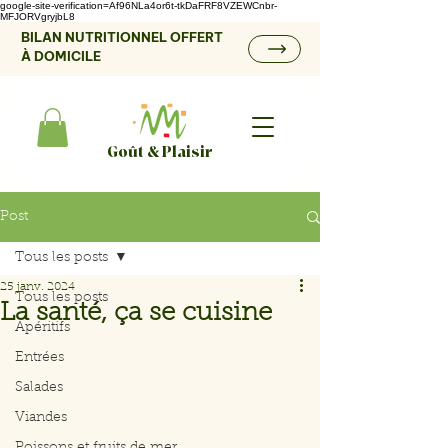
google-site-verification=Af96NLa4or6t-tkDaFRF8VZEWCnbr-
MFJORVgryjbL8
BILAN NUTRITIONNEL OFFERT
À DOMICILE
Goût & Plaisir
Post
Tous les posts
25 janv. 2024
Tous les posts
La santé, ça se cuisine
Apéritifs
Entrées
Salades
Viandes