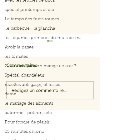
avec les feuilles de brick
spécial printemps et été
Le temps des fruits rouges
.le barbecue... la plancha
les légumes primeurs du mois de ma
Avoir la patate
les tomates
Commentaires
Qu’est ce que l’on mange ce soir ?
Spécial chandeleur
recettes anti gaspi, et restes
La santé, ça se cuisine
Rédigez un commentaire...
Poulet aux épic
detox
salade d'endive
le mariage des aliments
pommes
automne : potirons etc....
Pour fondre de plaisir
25 minutes chrono