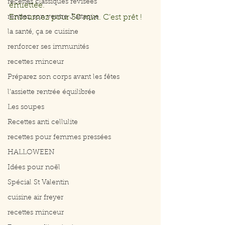
recettes classiques révisées
émiettée. 
rentrez son ventre J'attaque
Enfournez pour 30 min. C’est prêt !
la santé, ça se cuisine
renforcer ses immunités
recettes minceur
Préparez son corps avant les fêtes
l'assiette rentrée équilibrée
Les soupes
Recettes anti cellulite
recettes pour femmes pressées
HALLOWEEN
Idées pour noël
Spécial St Valentin
cuisine air freyer
recettes minceur