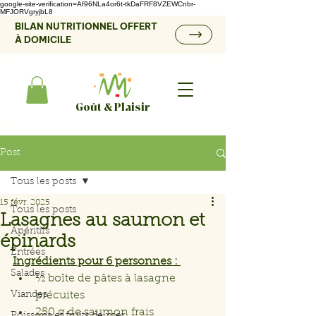
google-site-verification=Af96NLa4or6t-tkDaFRF8VZEWCnbr-
MFJORVgryjbL8
BILAN NUTRITIONNEL OFFERT
À DOMICILE
Goût & Plaisir
Post
Tous les posts
15 févr. 2025
Tous les posts
Lasagnes au saumon et
Apéritifs
épinards
Entrées
Ingrédients pour 6 personnes : 
Salades
½ boîte de pâtes à lasagne 
Viandes
précuites
250 g de saumon frais