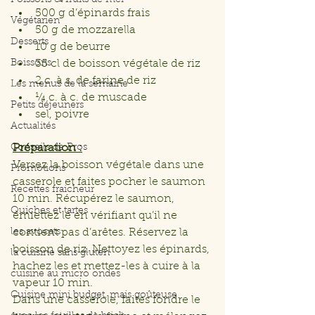
Poissons et fruits de mer
500 g d’épinards frais
Végétarien
50 g de mozzarella
Desserts
10 g de beurre
Boissons
35 cl de boisson végétale de riz
2 c. à s. de farine de riz
Les menus de la semaine
¼ c. à c. de muscade
Petits déjeuners
sel, poivre
Actualités
Conseils de Pros
Préparation :
Versez la boisson végétale dans une 
Promotions
casserole et faites pocher le saumon 
Recettes fraicheur
10 min. Récupérez le saumon, 
Quiches et tartes
émiettez le en vérifiant qu’il ne 
les avocats
contient pas d’arêtes. Réservez la 
boisson de riz. Nettoyez les épinards, 
la cuisine sans gluten
hachez les et mettez-les à cuire à la 
cuisine au micro ondes
vapeur 10 min.
Cuisine mini budget, mais goûteuse
Dans une casserole, faites fondre le 