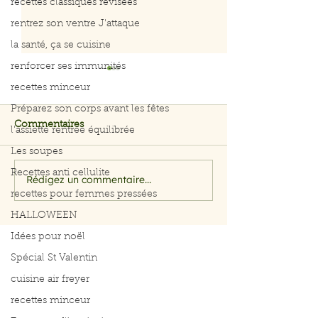
recettes classiques révisées
rentrez son ventre J'attaque
la santé, ça se cuisine
renforcer ses immunités
recettes minceur
Préparez son corps avant les fêtes
Commentaires
l'assiette rentrée équilibrée
Les soupes
Recettes anti cellulite
Rédigez un commentaire...
Filet de saumon aux
Menu du 29 jui
recettes pour femmes pressées
herbes et citron
juillet 2026
HALLOWEEN
Idées pour noël
Spécial St Valentin
cuisine air freyer
recettes minceur