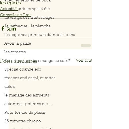
avec les feuilles de brick
les épices
Actualités
spécial printemps et été
Conseils de Pros
Le temps des fruits rouges
.le barbecue... la plancha
les légumes primeurs du mois de ma
Avoir la patate
les tomates
Voir tout
Posts similaires
Qu’est ce que l’on mange ce soir ?
Spécial chandeleur
recettes anti gaspi, et restes
detox
le mariage des aliments
automne : potirons etc....
Pour fondre de plaisir
25 minutes chrono