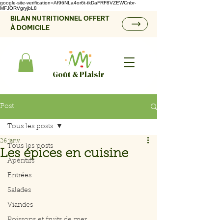
google-site-verification=Af96NLa4or6t-tkDaFRF8VZEWCnbr-
MFJORVgryjbL8
BILAN NUTRITIONNEL OFFERT
À DOMICILE
Goût & Plaisir
Post
Tous les posts
26 janv.
Tous les posts
Les épices en cuisine
Apéritifs
Entrées
Salades
Viandes