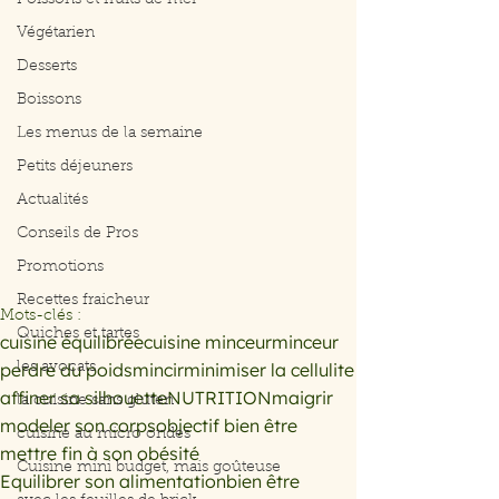
Poissons et fruits de mer
Végétarien
Desserts
Boissons
Les menus de la semaine
Petits déjeuners
Actualités
Conseils de Pros
Promotions
Recettes fraicheur
Mots-clés :
Quiches et tartes
cuisine équilibrée
cuisine minceur
minceur
perdre du poids
mincir
minimiser la cellulite
les avocats
affiner sa silhouette
NUTRITION
maigrir
la cuisine sans gluten
modeler son corps
objectif bien être
cuisine au micro ondes
mettre fin à son obésité
Cuisine mini budget, mais goûteuse
Equilibrer son alimentation
bien être