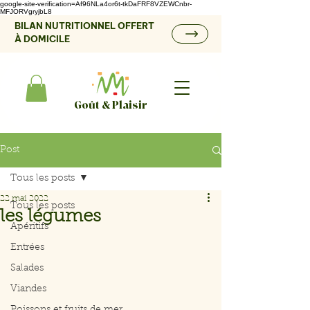
google-site-verification=Af96NLa4or6t-tkDaFRF8VZEWCnbr-
MFJORVgryjbL8
BILAN NUTRITIONNEL OFFERT
À DOMICILE
Goût & Plaisir
Post
Tous les posts
22 mai 2022
Tous les posts
les légumes
Apéritifs
Entrées
Salades
Viandes