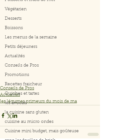
Poissons et fruits de mer
Végétarien
Desserts
Boissons
Les menus de la semaine
Petits déjeuners
Actualités
Conseils de Pros
Promotions
Recettes fraicheur
Conseils de Pros
Quiches et tartes
Actualités
les légumes primeurs du mois de ma
les avocats
la cuisine sans gluten
cuisine au micro ondes
Cuisine mini budget, mais goûteuse