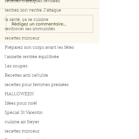
recettes classiques révisées
rentrez son ventre J'attaque
la santé, ça se cuisine
Rédigez un commentaire...
Filet de saumon aux
Menu du 29 jui
renforcer ses immunités
herbes et citron
juillet 2026
recettes minceur
Préparez son corps avant les fêtes
l'assiette rentrée équilibrée
Les soupes
Recettes anti cellulite
recettes pour femmes pressées
HALLOWEEN
Idées pour noël
Spécial St Valentin
cuisine air freyer
recettes minceur