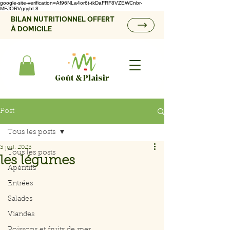
google-site-verification=Af96NLa4or6t-tkDaFRF8VZEWCnbr-
MFJORVgryjbL8
BILAN NUTRITIONNEL OFFERT
À DOMICILE
Goût & Plaisir
Post
Tous les posts
3 juil. 2023
Tous les posts
les légumes
Apéritifs
Entrées
Salades
Viandes