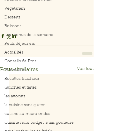
Poissons et fruits de mer
Végétarien
Desserts
Boissons
Les menus de la semaine
Petits déjeuners
Actualités
Conseils de Pros
Voir tout
Posts similaires
Promotions
Recettes fraicheur
Quiches et tartes
les avocats
la cuisine sans gluten
cuisine au micro ondes
Cuisine mini budget, mais goûteuse