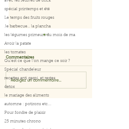
avec les feuilles de brick
spécial printemps et été
Le temps des fruits rouges
.le barbecue... la plancha
les légumes primeurs du mois de ma
Avoir la patate
les tomates
Commentaires
Qu’est ce que l’on mange ce soir ?
Spécial chandeleur
recettes anti gaspi, et restes
Rédigez un commentaire...
Salade rapide d’avocat,
Menus du 3 au 
pomme et crevettes
2026
detox
le mariage des aliments
automne : potirons etc....
Pour fondre de plaisir
25 minutes chrono