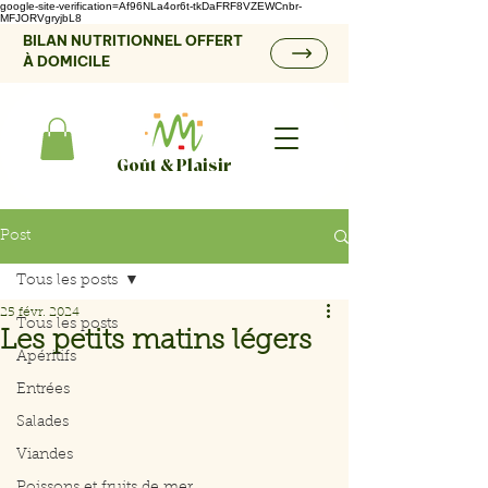
google-site-verification=Af96NLa4or6t-tkDaFRF8VZEWCnbr-
MFJORVgryjbL8
BILAN NUTRITIONNEL OFFERT
À DOMICILE
Goût & Plaisir
Post
Tous les posts
25 févr. 2024
Tous les posts
Les petits matins légers
Apéritifs
Entrées
Salades
Viandes