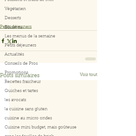
Poissons et fruits de mer
Végétarien
Desserts
Petits déjeuners
Boissons
Les menus de la semaine
Petits déjeuners
Actualités
Conseils de Pros
Promotions
Voir tout
Posts similaires
Recettes fraicheur
Quiches et tartes
les avocats
la cuisine sans gluten
cuisine au micro ondes
Cuisine mini budget, mais goûteuse