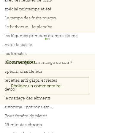
avec les feuilles de brick
spécial printemps et été
Le temps des fruits rouges
.le barbecue... la plancha
les légumes primeurs du mois de ma
Avoir la patate
les tomates
Commentaires
Qu’est ce que l’on mange ce soir ?
Spécial chandeleur
recettes anti gaspi, et restes
les petits matin
Les petits matins légers
Rédigez un commentaire...
detox
le mariage des aliments
automne : potirons etc....
Pour fondre de plaisir
25 minutes chrono