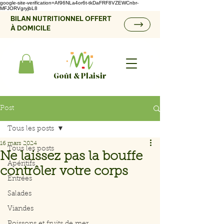
google-site-verification=Af96NLa4or6t-tkDaFRF8VZEWCnbr-
MFJORVgryjbL8
BILAN NUTRITIONNEL OFFERT
À DOMICILE
Goût & Plaisir
Post
Tous les posts
16 mars 2024
Tous les posts
Ne laissez pas la bouffe
Apéritifs
contrôler votre corps
Entrées
Salades
Viandes