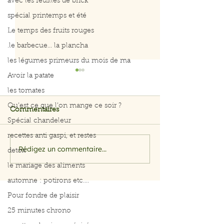
avec les feuilles de brick
spécial printemps et été
Le temps des fruits rouges
.le barbecue... la plancha
les légumes primeurs du mois de ma
Avoir la patate
les tomates
Qu’est ce que l’on mange ce soir ?
Commentaires
Spécial chandeleur
Curry de poule
recettes anti gaspi, et restes
Rédigez un commentaire...
Menus du 3 au 7 août
detox
2026
le mariage des aliments
automne : potirons etc....
Pour fondre de plaisir
25 minutes chrono