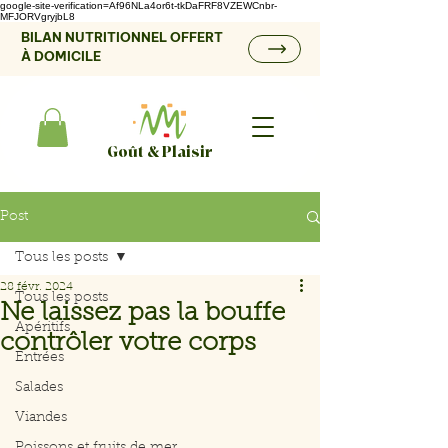
google-site-verification=Af96NLa4or6t-tkDaFRF8VZEWCnbr-
MFJORVgryjbL8
BILAN NUTRITIONNEL OFFERT
À DOMICILE
Goût & Plaisir
Post
Tous les posts
28 févr. 2024
Tous les posts
Ne laissez pas la bouffe
Apéritifs
contrôler votre corps
Entrées
Salades
Viandes