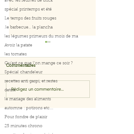
avec les feuilles de brick
spécial printemps et été
Le temps des fruits rouges
.le barbecue... la plancha
les légumes primeurs du mois de ma
Avoir la patate
les tomates
Qu’est ce que l’on mange ce soir ?
Commentaires
Spécial chandeleur
Curry de poule
recettes anti gaspi, et restes
Rédigez un commentaire...
Menus du 3 au 7 août
detox
2026
le mariage des aliments
automne : potirons etc....
Pour fondre de plaisir
25 minutes chrono