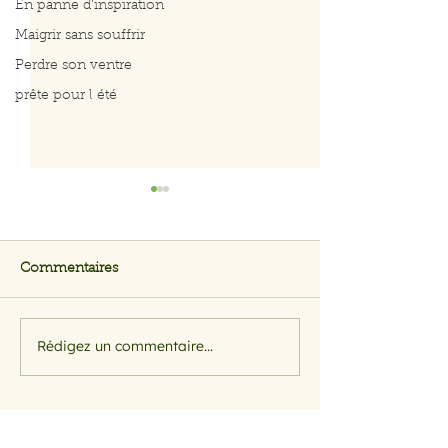
En panne d'inspiration
Maigrir sans souffrir
Perdre son ventre
prête pour l été
Commentaires
Rédigez un commentaire...
Le régie soupe fait
Le régime soupe fait
mouche
mouche