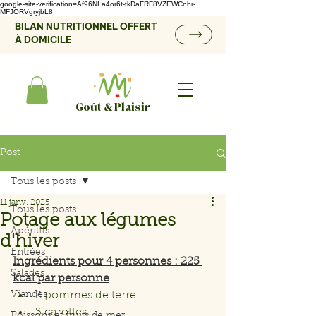
google-site-verification=Af96NLa4or6t-tkDaFRF8VZEWCnbr-
MFJORVgryjbL8
BILAN NUTRITIONNEL OFFERT
À DOMICILE
Goût & Plaisir
Post
Tous les posts
11 janv. 2025
Tous les posts
Potage aux légumes
Apéritifs
d'hiver
Entrées
Ingrédients pour 4 personnes : 225 
Salades
kcal par personne
Viandes
2 pommes de terre
3 carottes