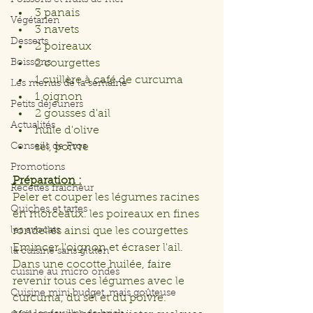
Poissons et fruits de mer
3 panais
Végétarien
3 navets
Desserts
2 poireaux
Boissons
2 courgettes
1 cuillère à café de curcuma
Les menus de la semaine
1 oignon
Petits déjeuners
2 gousses d'ail
Actualités
huile d'olive
Conseils de Pros
sel, poivre
Promotions
Préparation :
Recettes fraicheur
Peler et couper les légumes racines 
Quiches et tartes
en morceaux. les poireaux en fines 
les avocats
rondelles ainsi que les courgettes
Emincer l'oignon et écraser l'ail. 
la cuisine sans gluten
Dans une cocotte huilée, faire 
cuisine au micro ondes
revenir tous ces légumes avec le 
Cuisine mini budget, mais goûteuse
curcuma, du sel et du poivre. 