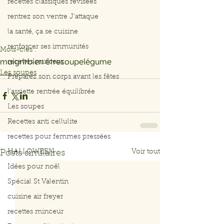
recettes classiques révisées
rentrez son ventre J'attaque
la santé, ça se cuisine
renforcer ses immunités
Mots-clés :
maigrir
bien être
soupe
légume
recettes minceur
Les soupes
Préparez son corps avant les fêtes
l'assiette rentrée équilibrée
Les soupes
Recettes anti cellulite
recettes pour femmes pressées
Voir tout
HALLOWEEN
Posts similaires
Idées pour noël
Spécial St Valentin
cuisine air freyer
recettes minceur