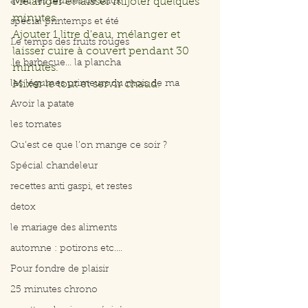
avec les feuilles de brick
Mélanger et laisser mijoter quelques 
minutes.
spécial printemps et été
Ajouter 1 litre d'eau, mélanger et 
Le temps des fruits rouges
laisser cuire à couvert pendant 30 
.le barbecue... la plancha
minutes.
les légumes primeurs du mois de ma
Mixer le tout et servir chaud.
Avoir la patate
les tomates
Qu’est ce que l’on mange ce soir ?
Spécial chandeleur
recettes anti gaspi, et restes
detox
le mariage des aliments
automne : potirons etc....
Pour fondre de plaisir
25 minutes chrono