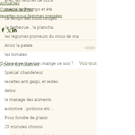
avec les feuilles de brick
Actualités
spécial printemps et été
Conseils de Pros
recettes pour femmes pressées
Le temps des fruits rouges
.le barbecue... la plancha
les légumes primeurs du mois de ma
Avoir la patate
les tomates
Qu’est ce que l’on mange ce soir ?
Voir tout
Posts similaires
Spécial chandeleur
recettes anti gaspi, et restes
detox
le mariage des aliments
automne : potirons etc....
Pour fondre de plaisir
25 minutes chrono