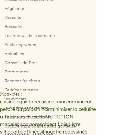
Poissons et fruits de mer
Végétarien
Desserts
Boissons
Les menus de la semaine
Petits déjeuners
Actualités
Conseils de Pros
Promotions
Recettes fraicheur
Quiches et tartes
Mots-clés :
les avocats
cuisine équilibrée
cuisine minceur
minceur
perdre du poids
mincir
minimiser la cellulite
la cuisine sans gluten
affiner sa silhouette
NUTRITION
cuisine au micro ondes
modeler son corps
objectif bien être
Cuisine mini budget, mais goûteuse
silhouette affinée
silhouette redessinée