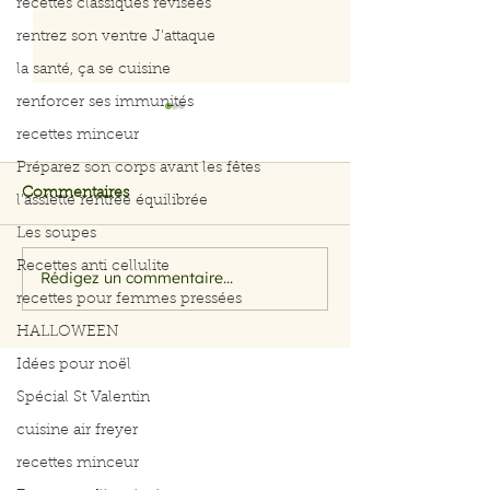
recettes classiques révisées
rentrez son ventre J'attaque
la santé, ça se cuisine
renforcer ses immunités
recettes minceur
Préparez son corps avant les fêtes
Commentaires
l'assiette rentrée équilibrée
Les soupes
Recettes anti cellulite
Rédigez un commentaire...
Filet de saumon aux
Menu du 29 jui
recettes pour femmes pressées
herbes et citron
juillet 2026
HALLOWEEN
Idées pour noël
Spécial St Valentin
cuisine air freyer
recettes minceur