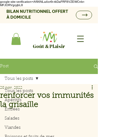
google-site-verification=Af96NLa4or6t-tkDaFRF8VZEWCnbr-
MFJORVgryjbL8
BILAN NUTRITIONNEL OFFERT
À DOMICILE
Goût & Plaisir
Post
Tous les posts
28 nov. 2022
Tous les posts
renforcer vos immunités
Apéritifs
la grisaille
Entrées
Salades
Viandes