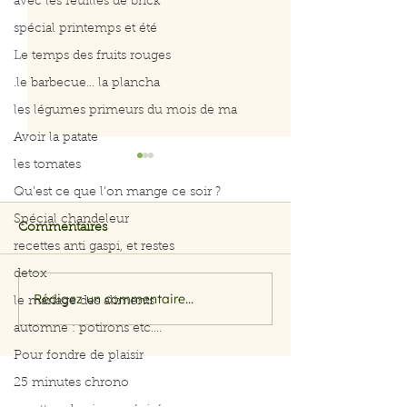
avec les feuilles de brick
spécial printemps et été
Le temps des fruits rouges
.le barbecue... la plancha
les légumes primeurs du mois de ma
Avoir la patate
les tomates
Qu’est ce que l’on mange ce soir ?
Spécial chandeleur
Commentaires
recettes anti gaspi, et restes
detox
Rédigez un commentaire...
Renforcer vos
Renforcer ses
le mariage des aliments
immunités
immunités
automne : potirons etc....
Pour fondre de plaisir
25 minutes chrono