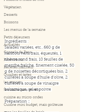
Poissons et fruits de mer
Végétarien
Desserts
Boissons
Les menus de la semaine
Petits déjeuners
Ingrédients :
Actualités
Salades variées, etc…660 g de 
Conseils de Pros
haricots verts frais, équeutés, 1 
chèvre rond frais, 10 feuilles de 
Promotions
menthe fraîche, finement ciselée, 50 
Recettes fraicheur
g de noisettes décortiquées bio, 2 
Quiches et tartes
cuillères à soupe d’huile d’olive, 2 
les avocats
cuillères à soupe de vinaigre 
balsamique, sel et poivre 
la cuisine sans gluten
cuisine au micro ondes
Préparation
 :
Cuisine mini budget, mais goûteuse