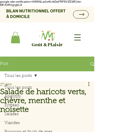
google-site-verification=Af96NLa4or6t-tkDaFRF8VZEWCnbr-
MFJORVgryjbL8
BILAN NUTRITIONNEL OFFERT
À DOMICILE
Goût & Plaisir
Post
Tous les posts
27 janv.
Tous les posts
Salade de haricots verts,
Apéritifs
chèvre, menthe et
Entrées
noisette
Salades
Viandes