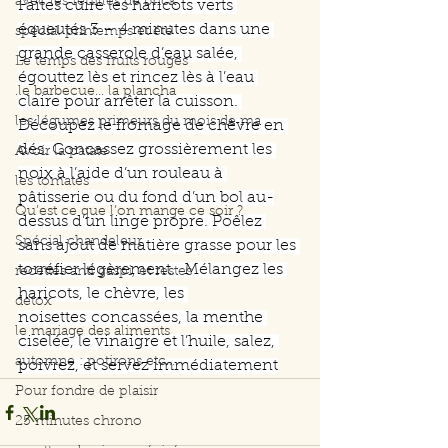
avec les feuilles de brick
Faites cuire les haricots verts 
équeutés 3 – 4 minutes dans une 
spécial printemps et été
grande casserole d’eau salée, 
Le temps des fruits rouges
égouttez lès et rincez lès à l’eau 
.le barbecue... la plancha
claire pour arrêter la cuisson. 
les légumes primeurs du mois de ma
Découpez le fromage de chèvre en 
dés. Concassez grossièrement les 
Avoir la patate
noix à l’aide d’un rouleau à 
les tomates
pâtisserie ou du fond d’un bol au-
Qu’est ce que l’on mange ce soir ?
dessus d’un linge propre. Poêlez 
Spécial chandeleur
sans ajout de matière grasse pour les 
torréfier légèrement.  Mélangez les 
recettes anti gaspi, et restes
haricots, le chèvre, les 
detox
noisettes concassées, la menthe 
le mariage des aliments
ciselée, le vinaigre et l’huile, salez, 
automne : potirons etc....
poivrez, et servez immédiatement
Pour fondre de plaisir
25 minutes chrono