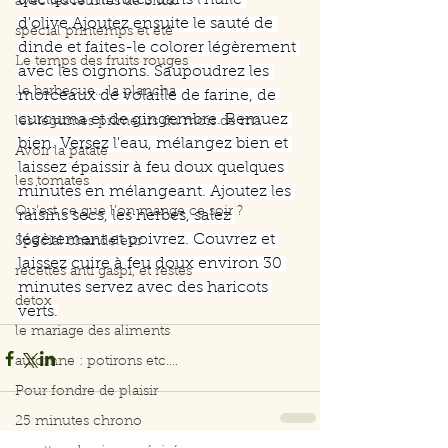
quelques minutes dans l'huile 
avec les feuilles de brick
d'olive.Ajoutez ensuite le sauté de 
spécial printemps et été
dinde et faites-le colorer légèrement 
Le temps des fruits rouges
avec les oignons. Saupoudrez les 
.le barbecue... la plancha
morceaux de volaille de farine, de 
curcuma et de gingembre. Remuez 
les légumes primeurs du mois de ma
bien. Versez l'eau, mélangez bien et 
Avoir la patate
laissez épaissir à feu doux quelques 
les tomates
minutes en mélangeant. Ajoutez les 
Qu’est ce que l’on mange ce soir ?
raisins secs, les herbes, salez 
légèrement et poivrez. Couvrez et 
Spécial chandeleur
laissez cuire à feu doux environ 30 
recettes anti gaspi, et restes
minutes servez avec des haricots 
detox
verts.
le mariage des aliments
automne : potirons etc....
Pour fondre de plaisir
25 minutes chrono