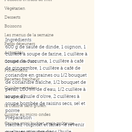
Poissons et fruits de mer
Végétarien
Desserts
Boissons
Les menus de la semaine
Ingrédients:
Petits déjeuners
600 g de sauté de dinde, 1 oignon, 1 
Actualités
cuillère à soupe de farine, 1 cuillère à 
soupe de curcuma, 1 cuillère à café 
Conseils de Pros
de gingembre, 1 cuillère à café de 
Promotions
coriandre en graines ou 1/2 bouquet 
Recettes fraicheur
de coriandre fraîche, 1/2 bouquet de 
Quiches et tartes
persil, 200 ml de d'eau, 1/2 cuillère à 
soupe d’huile d'olive, 2 cuillères à 
les avocats
soupe bombée de raisins secs, sel et 
la cuisine sans gluten
poivre
cuisine au micro ondes
Préparation :
Cuisine mini budget, mais goûteuse
Hachez l'oignon et faites-le revenir 