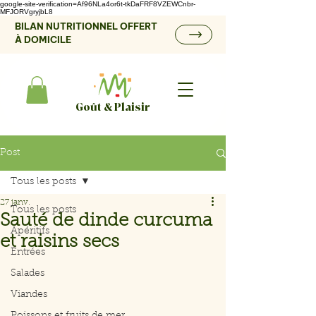
google-site-verification=Af96NLa4or6t-tkDaFRF8VZEWCnbr-
MFJORVgryjbL8
BILAN NUTRITIONNEL OFFERT
À DOMICILE
Goût & Plaisir
Post
Tous les posts
27 janv.
Tous les posts
Sauté de dinde curcuma
Apéritifs
et raisins secs
Entrées
Salades
Viandes