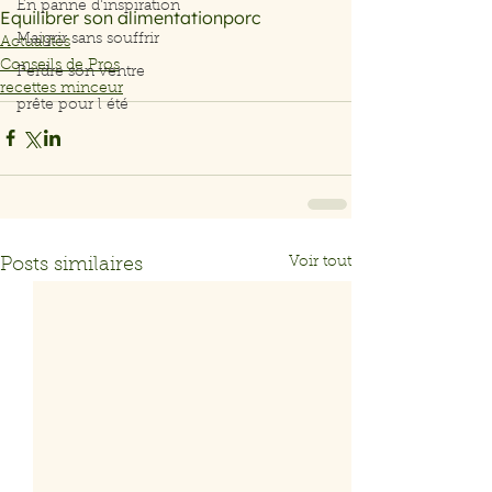
En panne d'inspiration
Equilibrer son alimentation
porc
Maigrir sans souffrir
Actualités
Conseils de Pros
Perdre son ventre
recettes minceur
prête pour l été
Voir tout
Posts similaires