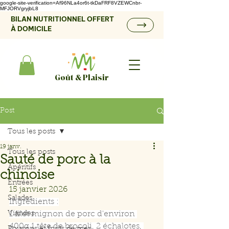
google-site-verification=Af96NLa4or6t-tkDaFRF8VZEWCnbr-
MFJORVgryjbL8
BILAN NUTRITIONNEL OFFERT
À DOMICILE
Goût & Plaisir
Post
Tous les posts
19 janv.
Tous les posts
Sauté de porc à la
Apéritifs
chinoise
Entrées
15 janvier 2026
Salades
Ingrédients :
Viandes
1 filet mignon de porc d'environ 
400g 1 tête de brocoli, 2 échalotes, 