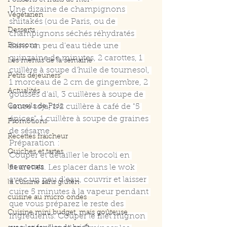
Poissons et fruits de mer
Une dizaine de champignons 
Végétarien
shiitakés (ou de Paris, ou de 
Desserts
champignons séchés réhydratés 
Boissons
dans un peu d'eau tiède une 
quinzaine de minutes, 2 carottes, 1 
Les menus de la semaine
cuillère à soupe d'huile de tournesol, 
Petits déjeuners
1 morceau de 2 cm de gingembre, 2 
Actualités
gousses d'ail, 3 cuillères à soupe de 
Conseils de Pros
sauce soja, 1/2 cuillère à café de "5 
épices", 1 cuillère à soupe de graines 
Promotions
de sésame
Recettes fraicheur
Préparation :
Quiches et tartes
Couper et détailler le brocoli en 
les avocats
fleurettes. Les placer dans le wok 
avec un peu d'eau, couvrir et laisser 
la cuisine sans gluten
cuire 5 minutes à la vapeur pendant 
cuisine au micro ondes
que vous préparez le reste des 
Cuisine mini budget, mais goûteuse
ingrédients. Couper le filet mignon 