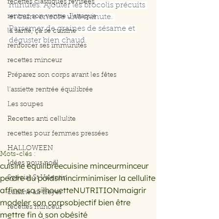
recettes classiques révisées
minutes. Ajouter les brocolis précuits 
rentrez son ventre J'attaque
et cuire encore une minute. 
Parsemer de graines de sésame et 
la santé, ça se cuisine
déguster bien chaud.
renforcer ses immunités
recettes minceur
Préparez son corps avant les fêtes
l'assiette rentrée équilibrée
Les soupes
Recettes anti cellulite
recettes pour femmes pressées
HALLOWEEN
Mots-clés :
Idées pour noël
cuisine équilibrée
cuisine minceur
minceur
perdre du poids
mincir
minimiser la cellulite
Spécial St Valentin
affiner sa silhouette
NUTRITION
maigrir
cuisine air freyer
modeler son corps
objectif bien être
recettes minceur
mettre fin à son obésité