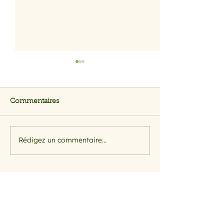
Commentaires
Rédigez un commentaire...
Moussaka minceur aux
Osso-buco à la
aubergines
milanaise