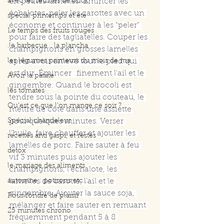
avec les feuilles de brick
en petites lamelles. Émincer les 
échalotes, peler les carottes avec un 
spécial printemps et été
économe et continuer à les "peler" 
Le temps des fruits rouges
pour faire des tagliatelles. Couper les 
.le barbecue... la plancha
champignons en grosses lamelles 
les légumes primeurs du mois de ma
après avoir enlevé tout le pied qui 
est dur. Émincer  finement l'ail et le 
Avoir la patate
gingembre. Quand le brocoli est 
les tomates
tendre sous la pointe du couteau, le 
Qu’est ce que l’on mange ce soir ?
mettre de côté dans une assiette 
Spécial chandeleur
pour quelques minutes. Verser 
l'huile, faire chauffer et ajouter les 
recettes anti gaspi, et restes
lamelles de porc. Faire sauter à feu 
detox
vif 3 minutes puis ajouter les 
le mariage des aliments
champignons, l'échalote, les 
automne : potirons etc....
lamelles de carotte, l'ail et le 
gingembre. Ajouter la sauce soja, 
Pour fondre de plaisir
mélanger et faire sauter en remuant 
25 minutes chrono
fréquemment pendant 5 à 8 