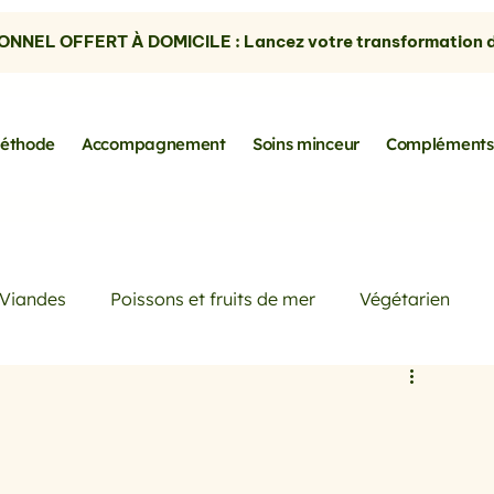
NNEL OFFERT À DOMICILE : Lancez votre transformation dè
éthode
Accompagnement
Soins minceur
Compléments
Viandes
Poissons et fruits de mer
Végétarien
Petits déjeuners
Actualités
Conseils de Pros
rtes
les avocats
la cuisine sans gluten