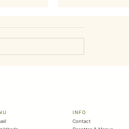
aumon aux
Menu du 29 juin au 3
citron
juillet 2026
NU
INFO
eil
Contact