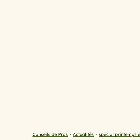
cuisine au micro ondes
Cuisine mini budget, mais
spécial printemps et été
Le temps des fruits roug
les légumes primeurs du mois de ma
Avoir la pat
Qu’est ce que l’on mange ce soir ?
Spécial chande
Conseils de Pros
Actualités
spécial printemps e