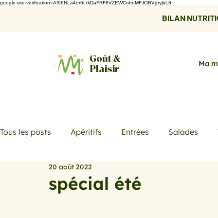
google-site-verification=Af96NLa4or6t-tkDaFRF8VZEWCnbr-MFJORVgryjbL8
BILAN NUTRITIO
Goût &
Ma m
Plaisir
Tous les posts
Apéritifs
Entrées
Salades
20 août 2022
Desserts
Boissons
Les menus de la semaine
spécial été
Promotions
Recettes fraicheur
Quiches et ta