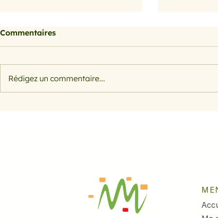
Commentaires
Petits farcis
Rédigez un commentaire...
Filet de s
herbes et 
ME
Accu