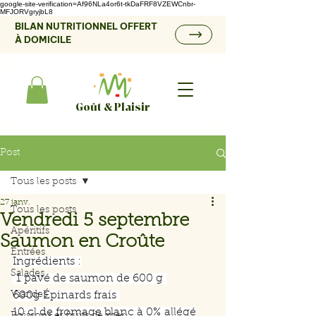
google-site-verification=Af96NLa4or6t-tkDaFRF8VZEWCnbr-
MFJORVgryjbL8
BILAN NUTRITIONNEL OFFERT
À DOMICILE
Goût & Plaisir
Post
Tous les posts
27 janv.
Tous les posts
Vendredi 5 septembre
Apéritifs
Saumon en Croûte
Entrées
Ingrédients :
Salades
 1 pavé de saumon de 600 g 
Viandes
600g Épinards frais 
10 cl de fromage blanc à 0% allégé