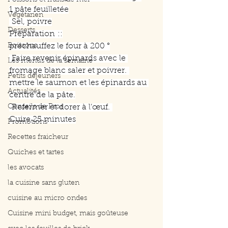
Poissons et fruits de mer
1 pâte feuilletée
Végétarien
 Sel, poivre
Desserts
Préparation ::
Boissons
préchauffez le four à 200 °
 Faire revenir épinards avec le 
Les menus de la semaine
fromage blanc saler et poivrer. 
Petits déjeuners
mettre le saumon et les épinards au 
Actualités
centre de la pâte.
Conseils de Pros
 Refermer et dorer à l’œuf. 
Cuire 25 minutes
Promotions
Recettes fraicheur
Quiches et tartes
les avocats
la cuisine sans gluten
cuisine au micro ondes
Cuisine mini budget, mais goûteuse