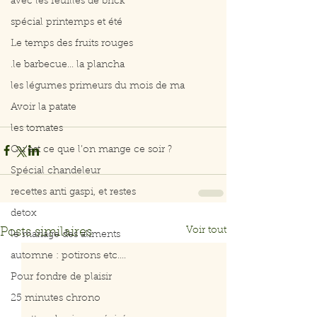
avec les feuilles de brick
spécial printemps et été
Le temps des fruits rouges
.le barbecue... la plancha
les légumes primeurs du mois de ma
Avoir la patate
les tomates
Qu’est ce que l’on mange ce soir ?
Spécial chandeleur
recettes anti gaspi, et restes
detox
Voir tout
Posts similaires
le mariage des aliments
automne : potirons etc....
Pour fondre de plaisir
25 minutes chrono