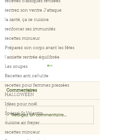
recettes classiques révisées
rentrez son ventre J'attaque
la santé, ça se cuisine
renforcer ses immunités
recettes minceur
Préparez son corps avant les fêtes
l'assiette rentrée équilibrée
Les soupes
Recettes anti cellulite
recettes pour femmes pressées
Commentaires
HALLOWEEN
Idées pour noël
Spécial St Valentin
Rédigez un commentaire...
Salade rapide d’avocat,
Menus du 3 au 
pomme et crevettes
2026
cuisine air freyer
recettes minceur