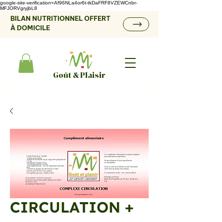
google-site-verification=Af96NLa4or6t-tkDaFRF8VZEWCnbr-
MFJORVgryjbL8
BILAN NUTRITIONNEL OFFERT
À DOMICILE
Goût & Plaisir
CIRCULATION +