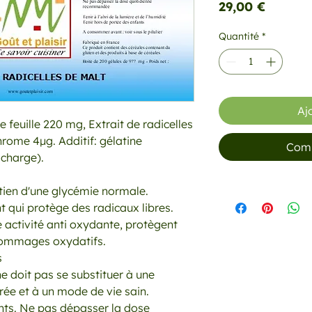
Prix
29,00 €
Quantité
*
Aj
le feuille 220 mg, Extrait de radicelles
rome 4µg. Additif: gélatine
Comm
 charge).
ien d'une glycémie normale.
t qui protège des radicaux libres.
e activité anti oxydante, protègent
s dommages oxydatifs.
s
 doit pas se substituer à une
brée et à un mode de vie sain.
ants. Ne pas dépasser la dose