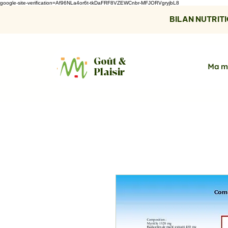
google-site-verification=Af96NLa4or6t-tkDaFRF8VZEWCnbr-MFJORVgryjbL8
BILAN NUTRITIO
Goût &
Ma m
Plaisir