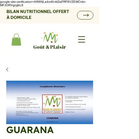
google-site-verification=Af96NLa4or6t-tkDaFRF8VZEWCnbr-
MFJORVgryjbL8
BILAN NUTRITIONNEL OFFERT
À DOMICILE
Goût & Plaisir
GUARANA