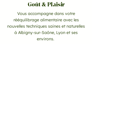
Goût & Plaisir
Vous accompagne dans votre
rééquilibrage alimentaire avec les
nouvelles techniques saines et naturelles
à Albigny-sur-Saône, Lyon et ses
environs.
CONTACT
06 10 51 77 29
goutetplaisir67@gmail.com
Goût et Plaisir
23 chemin des Grolles,
69250 Albigny-sur-Saône, France