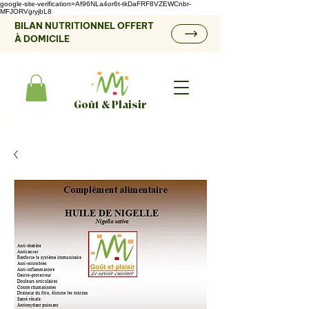
google-site-verification=Af96NLa4or6t-tkDaFRF8VZEWCnbr-
MFJORVgryjbL8
BILAN NUTRITIONNEL OFFERT
À DOMICILE
Goût & Plaisir