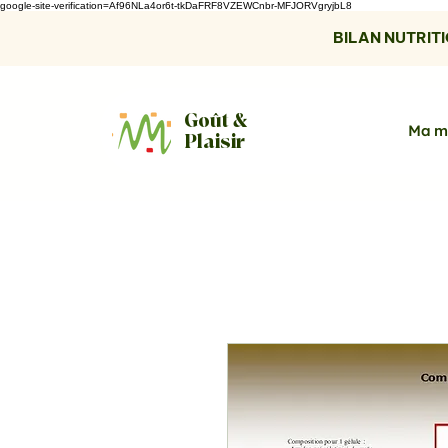
google-site-verification=Af96NLa4or6t-tkDaFRF8VZEWCnbr-MFJORVgryjbL8
BILAN NUTRITIO
Goût &
Ma m
Plaisir