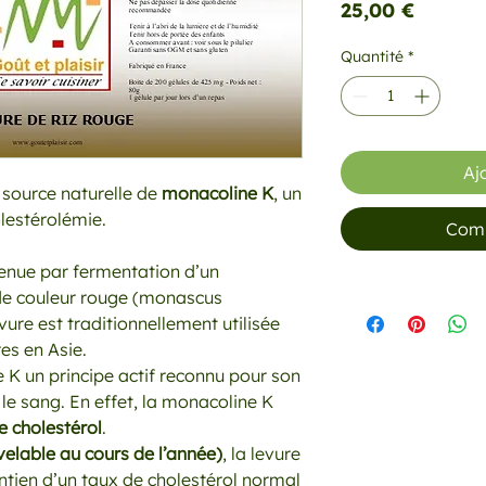
Prix
25,00 €
Quantité
*
Aj
 source naturelle de
monacoline K
, un
olestérolémie.
Comm
tenue par fermentation d’un
e couleur rouge (monascus
evure est traditionnellement utilisée
es en Asie.
e K un principe actif reconnu pour son
 le sang. En effet, la monacoline K
e cholestérol
.
velable au cours de l’année)
, la levure
ntien d’un taux de cholestérol normal