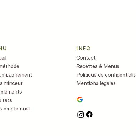
NU
INFO
eil
Contact
méthode
Recettes & Menus
ompagnement
Politique de confidentialit
s minceur
Mentions legales
pléments
ltats
s émotionnel