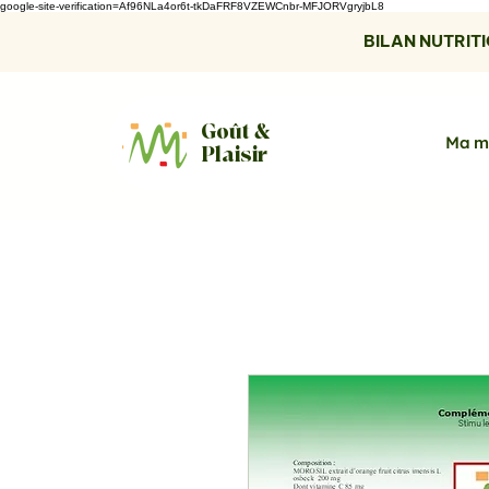
google-site-verification=Af96NLa4or6t-tkDaFRF8VZEWCnbr-MFJORVgryjbL8
BILAN NUTRITIO
Goût &
Ma m
Plaisir