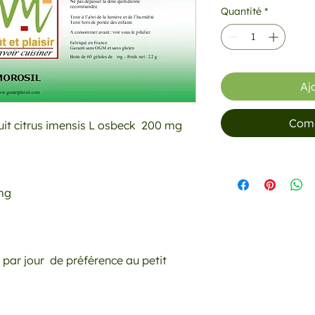
Quantité
*
Aj
Comm
it citrus imensis L osbeck 200 mg
 mg
es par jour de préférence au petit