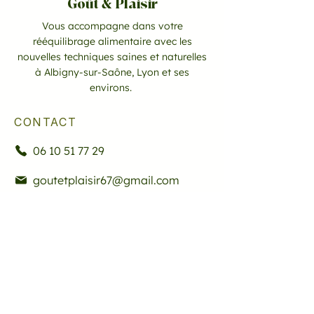
Goût & Plaisir
Vous accompagne dans votre
rééquilibrage alimentaire avec les
nouvelles techniques saines et naturelles
à Albigny-sur-Saône, Lyon et ses
environs.
CONTACT
06 10 51 77 29
goutetplaisir67@gmail.com
Goût et Plaisir
23 chemin des Grolles,
69250 Albigny-sur-Saône, France