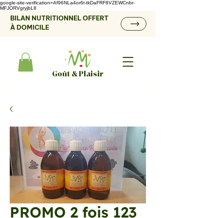
google-site-verification=Af96NLa4or6t-tkDaFRF8VZEWCnbr-
MFJORVgryjbL8
BILAN NUTRITIONNEL OFFERT
À DOMICILE
Goût & Plaisir
PROMO 2 fois 123