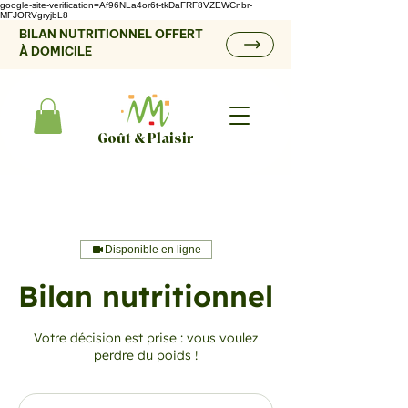
google-site-verification=Af96NLa4or6t-tkDaFRF8VZEWCnbr-
MFJORVgryjbL8
BILAN NUTRITIONNEL OFFERT
À DOMICILE
Goût & Plaisir
Disponible en ligne
Bilan nutritionnel
Votre décision est prise : vous voulez
perdre du poids !