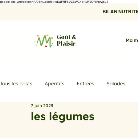
google-site-verification=Af96NLa4or6t-tkDaFRF8VZEWCnbr-MFJORVgryjbL8
BILAN NUTRITIO
Goût &
Ma m
Plaisir
Tous les posts
Apéritifs
Entrées
Salades
7 juin 2023
Desserts
Boissons
Les menus de la semaine
les légumes
Promotions
Recettes fraicheur
Quiches et ta