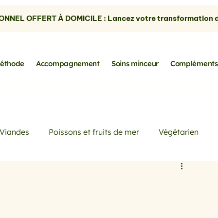
NNEL OFFERT À DOMICILE : Lancez votre transformation dè
éthode
Accompagnement
Soins minceur
Compléments
Viandes
Poissons et fruits de mer
Végétarien
Petits déjeuners
Actualités
Conseils de Pros
rtes
les avocats
la cuisine sans gluten