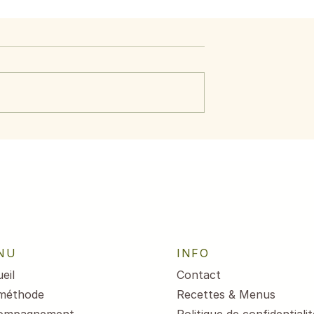
ide d’avocat,
Menus du 3 au 7 août
crevettes
2026
NU
INFO
eil
Contact
méthode
Recettes & Menus
ompagnement
Politique de confidentialit