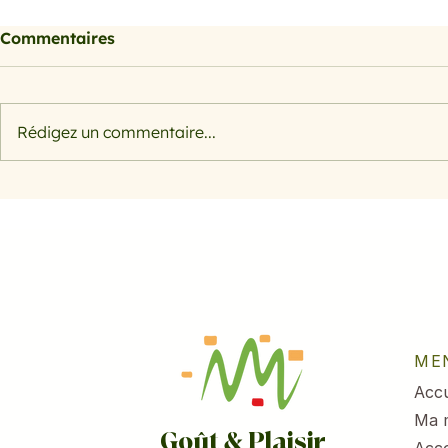
Commentaires
Rédigez un commentaire...
Morosil bienfaits : l'actif
Salade rap
naturel à base d'orange
pomme et 
sanguine pour sculpter
votre silhouette
ME
Accu
Ma 
Goût & Plaisir
Acc