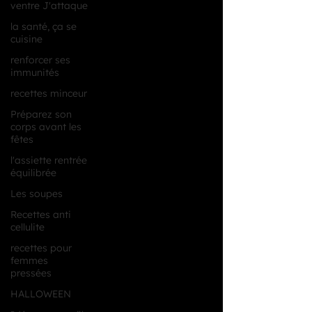
ventre J'attaque
la santé, ça se
cuisine
renforcer ses
immunités
recettes minceur
Préparez son
corps avant les
fêtes
l'assiette rentrée
équilibrée
Les soupes
Recettes anti
cellulite
recettes pour
femmes
pressées
HALLOWEEN