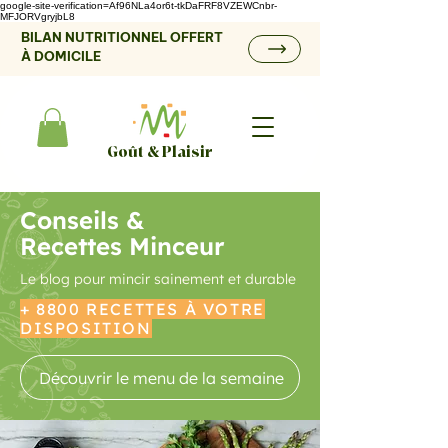
google-site-verification=Af96NLa4or6t-tkDaFRF8VZEWCnbr-
MFJORVgryjbL8
BILAN NUTRITIONNEL OFFERT
À DOMICILE
Goût & Plaisir
Conseils &
Recettes Minceur
Le blog pour mincir sainement et durable
+ 8800 RECETTES À VOTRE
DISPOSITION
Découvrir le menu de la semaine