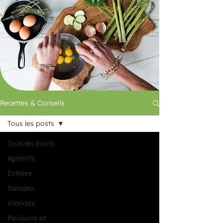
Recettes & Conseils
Tous les posts
Tous les posts
Apéritifs
Entrées
Salades
Viandes
Poissons et