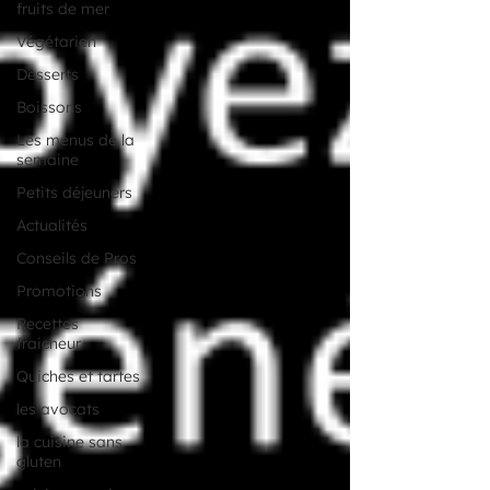
fruits de mer
Végétarien
Desserts
Boissons
Les menus de la
semaine
Petits déjeuners
Actualités
Conseils de Pros
Promotions
Recettes
fraicheur
Quiches et tartes
les avocats
la cuisine sans
gluten