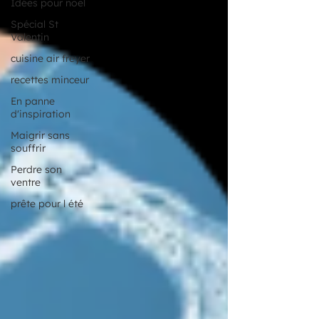
Idées pour noël
Spécial St
Valentin
cuisine air freyer
recettes minceur
En panne
d'inspiration
Maigrir sans
souffrir
Perdre son
ventre
prête pour l été