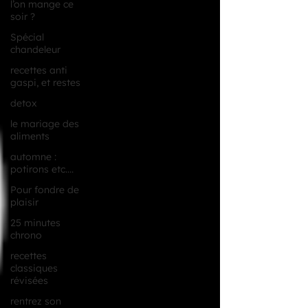
l’on mange ce
soir ?
Spécial
chandeleur
recettes anti
gaspi, et restes
detox
le mariage des
aliments
automne :
potirons etc....
Pour fondre de
plaisir
25 minutes
chrono
recettes
classiques
révisées
rentrez son