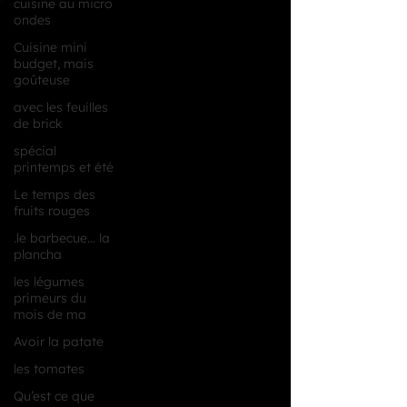
cuisine au micro
ondes
Cuisine mini
budget, mais
goûteuse
avec les feuilles
de brick
spécial
printemps et été
Le temps des
fruits rouges
.le barbecue... la
plancha
les légumes
primeurs du
mois de ma
Avoir la patate
les tomates
Qu’est ce que