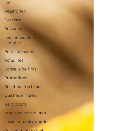
mer
Végétarien
Desserts
Boissons
Les menus de la
semaine
Petits déjeuners
Actualités
Conseils de Pros
Promotions
Recettes fraicheur
Quiches et tartes
les avocats
la cuisine sans gluten
cuisine au micro ondes
Cuisine mini budget,