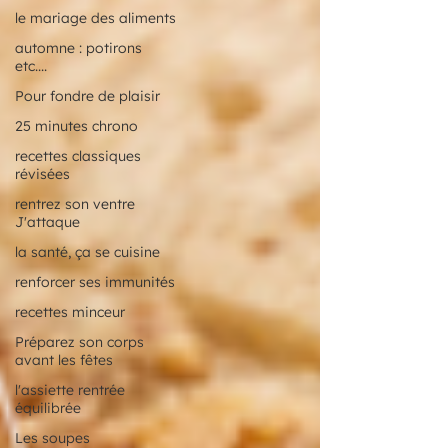
le mariage des aliments
automne : potirons
etc....
Pour fondre de plaisir
25 minutes chrono
recettes classiques
révisées
rentrez son ventre
J'attaque
la santé, ça se cuisine
renforcer ses immunités
recettes minceur
Préparez son corps
avant les fêtes
l'assiette rentrée
équilibrée
Les soupes