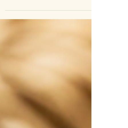
boîte de 400g de pois chiches (sans sel),
1/2 cuillère à café levure chimique, 175g de
chocolat...