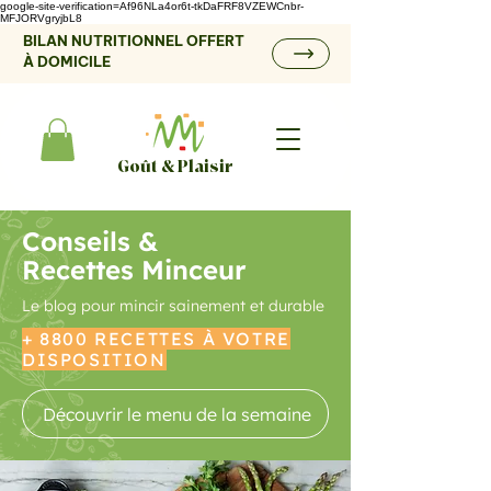
google-site-verification=Af96NLa4or6t-tkDaFRF8VZEWCnbr-
MFJORVgryjbL8
BILAN NUTRITIONNEL OFFERT
À DOMICILE
Goût & Plaisir
Conseils &
Recettes Minceur
Le blog pour mincir sainement et durable
+ 8800 RECETTES À VOTRE
DISPOSITION
Découvrir le menu de la semaine