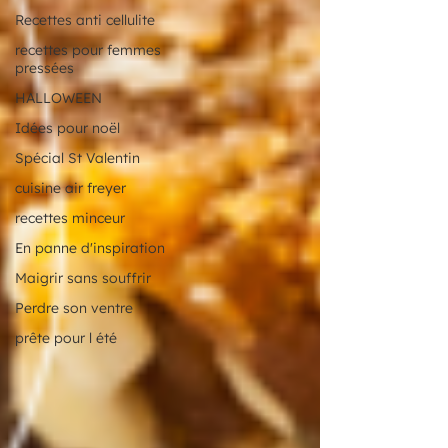
Recettes anti cellulite
recettes pour femmes
pressées
HALLOWEEN
Idées pour noël
Spécial St Valentin
cuisine air freyer
recettes minceur
En panne d'inspiration
Maigrir sans souffrir
Perdre son ventre
prête pour l été