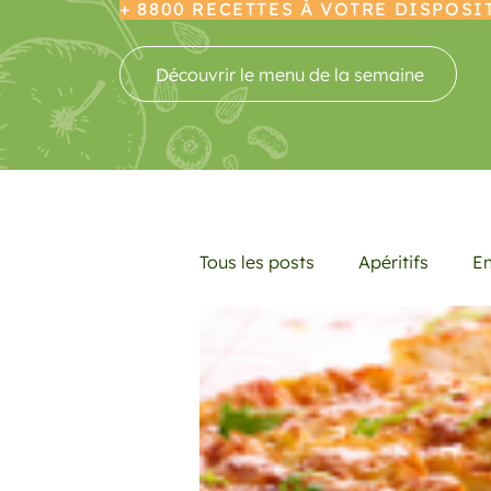
+ 8800 RECETTES À VOTRE DISPOSI
Découvrir le menu de la semaine
Tous les posts
Apéritifs
En
Desserts
Boissons
L
Promotions
Recettes fra