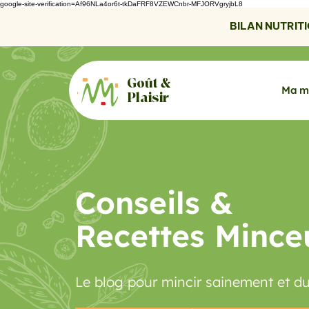
google-site-verification=Af96NLa4or6t-tkDaFRF8VZEWCnbr-MFJORVgryjbL8
BILAN NUTRITIO
Goût &
Ma m
Plaisir
Conseils &
Recettes Mince
Le blog pour mincir sainement et d