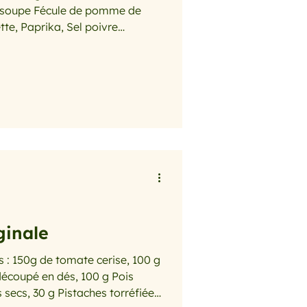
 à soupe Fécule de pomme de
rick
tte, Paprika, Sel poivre
upez-la en menus morceaux au
minces lamelles, saupoudrez-les
ena (ou la fécule) dans 4 c. à
uffer le reste du lait, battez les
que l’on mange ce soir ?
ginale
100 g
découpé en dés, 100 g Pois
 secs, 30 g Pistaches torréfiées,