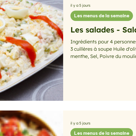
il y a 5 jours
Les menus de la semaine
Les salades - Sa
Ingrédients pour 4 personnes : 4 Jeunes courgettes, 1 Ci
3 cuillères à soupe Huile d'ol
menthe, Sel, Poivre du moulin Préparation : Lavez 
courgettes sans les peler, ôt
la mandoline, en fine julienne
poudrez de sel fin, mélangez
1 h au réfrigérateur Pressez
pour éliminer le maximum d’e
il y a 5 jours
Les menus de la semaine