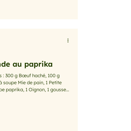
es, ajoutez l’huile. Salez,
h. 7 (210 °C). Découpez 4 feuilles
nde au paprika
s : 300 g Bœuf haché, 100 g
 à soupe Mie de pain, 1 Petite
oupe paprika, 1 Oignon, 1 gousse
15 cl Lait de coco, Sel, Poivre
iandes de bœuf et de veau avec
 pincée de curry. Salez, poivrez,
 Façonnez des boulette