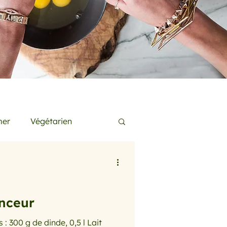
mer
Végétarien
s
Conseils de Pros
inceur
 sans gluten
: 300 g de dinde, 0,5 l Lait