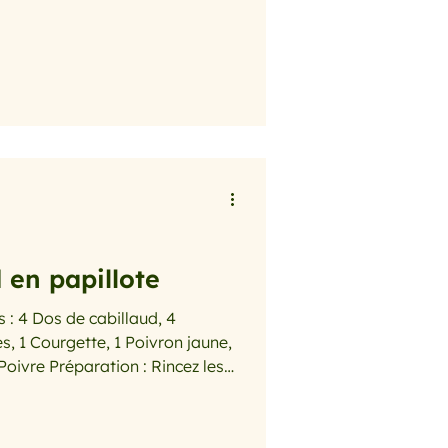
uillères à soupe Huile d'olive, 2
n, 1 pincée Sel et poivre
aire cuire le riz. Portez à
ole d'eau légèrement salée,
sez cuire suivant les instructions
d en papillote
 : 4 Dos de cabillaud, 4
s, 1 Courgette, 1 Poivron jaune,
: Rincez les
éliminez les membranes et les
 la courgette. Eliminez les
ez tous les légumes en tout