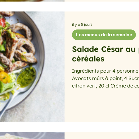
il y a 5 jours
Les menus de la semaine
Salade César au 
céréales
Ingrédients pour 4 personnes : 600 g Aiguillettes de poul
Avocats mûrs à point, 4 Sucri
citron vert, 20 cl Crème de c
parfumé cassé, 4 cuillères 
cuillères à soupe bombée Huil
soupe Amandes effilées, 1 c
de coco, 1 cuillère à soupe G
Préparation : Taillez les aig