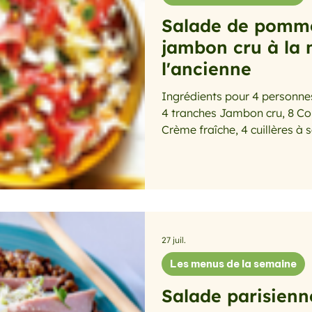
Salade de pomme
jambon cru à la
l'ancienne
Ingrédients pour 4 personnes 8 Pommes de terre type bint
4 tranches Jambon cru, 8 Cor
Crème fraîche, 4 cuillères à s
soupe Moutarde à l'ancienne, Sel, Poivre P
chauffer une grande casserol
faites-y cuire les pommes de 
qu'elles soient tendres. Pen
cornichons en petits morceau
Égouttez les p
27 juil.
Les menus de la semaine
Salade parisienne