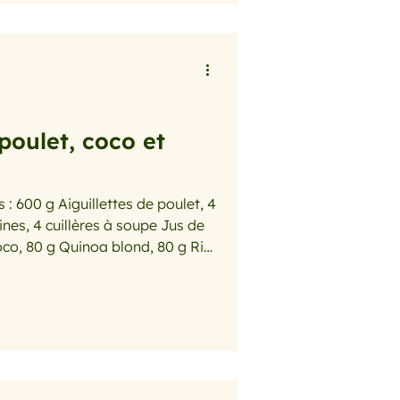
poulet, coco et
et, 4
nes, 4 cuillères à soupe Jus de
oco, 80 g Quinoa blond, 80 g Riz
à soupe Sauce nuoc-mâm, 2
e vierge de coco, 1 cuillères à
uillère à soupe Copeaux de noix
raines de tournesol, Sel, Poivre
uillettes de poulet en morcea