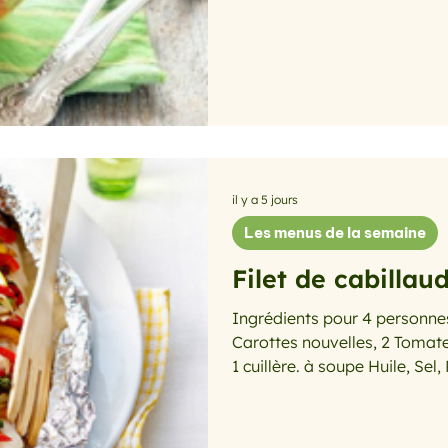
1 botte Coriandre fraîche, 2 c
cuillères à soupe Jus de citro
Préparation : Commencez par f
ébullition une grande casser
ajoutez le riz complet et lais
sur
il y a 5 jours
Les menus de la semaine
Filet de cabillau
Ingrédients pour 4 personnes
Carottes nouvelles, 2 Tomate
1 cuillère. à soupe Huile, Sel, Poivre Préparation 
légumes. Ouvrez le poivron, 
graines. Pelez les carottes et
graines des tomates. Détaill