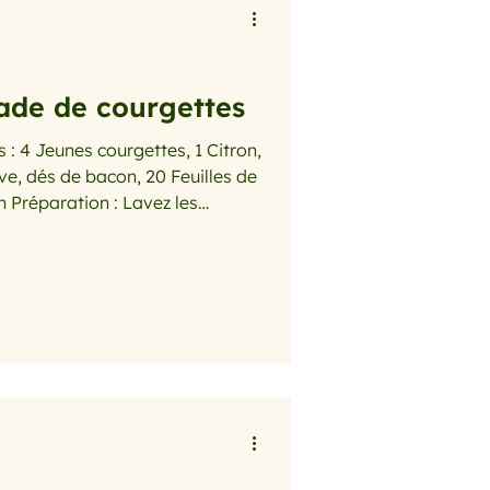
lade de courgettes
tron,
ive, dés de bacon, 20 Feuilles de
les
ez leurs extrémités. Râpez lès à
. Mettez lès dans une jatte,
 délicatement. Laissez dégorger
 soigneusement les courgettes
au de végétation, puis mettez l