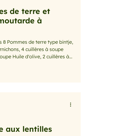
s de terre et
 moutarde à
je,
nichons, 4 cuillères à soupe
oupe Huile d'olive, 2 cuillères à
réparation: Faites
e d'eau bouillante salée et
terre entières jusqu'à ce
dant ce temps, coupez les
x et le jambon en lanières.
 aux lentilles