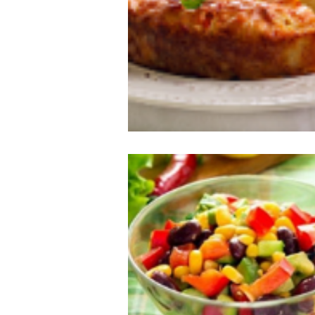
cuisine au micro ondes
C
spécial printemps et été
les légumes primeurs du moi
Spécial chandeleur
recett