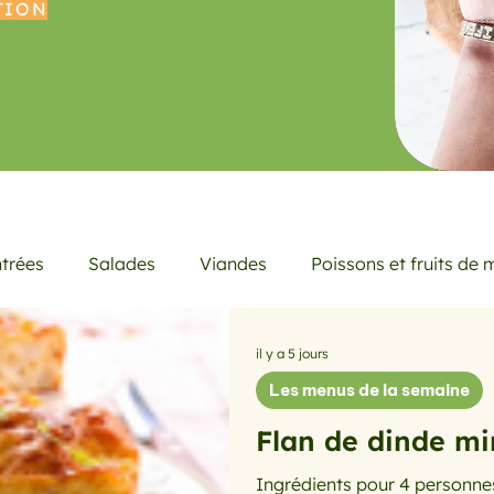
TION
trées
Salades
Viandes
Poissons et fruits de 
es menus de la semaine
Petits déjeuners
Actualité
il y a 5 jours
Les menus de la semaine
Flan de dinde m
icheur
Quiches et tartes
les avocats
la cuisine
Ingrédients pour 4 personnes 