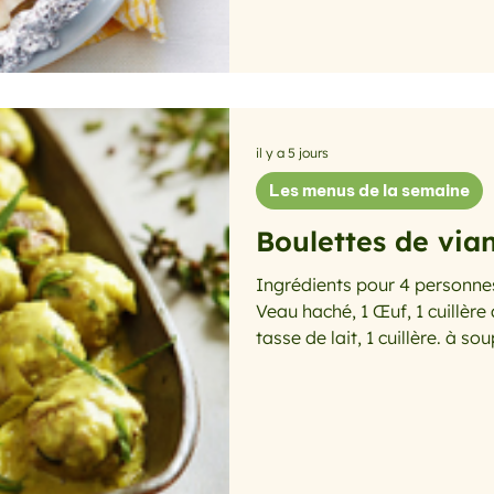
petits dés. Mélangez les légum
poivrez. Préchauffez le four t
de pap
il y a 5 jours
Les menus de la semaine
Boulettes de via
Ingrédients pour 4 personne
Veau haché, 1 Œuf, 1 cuillère
tasse de lait, 1 cuillère. à s
Ail, 1 cuillère à soupe Huile, 
Préparation : Faites tremper la mie de pain dans le lait. Dans
un saladier, mélangez les v
l’œuf, l’ail pelé et ciselé et 1
ajoutez le pain et mélangez.