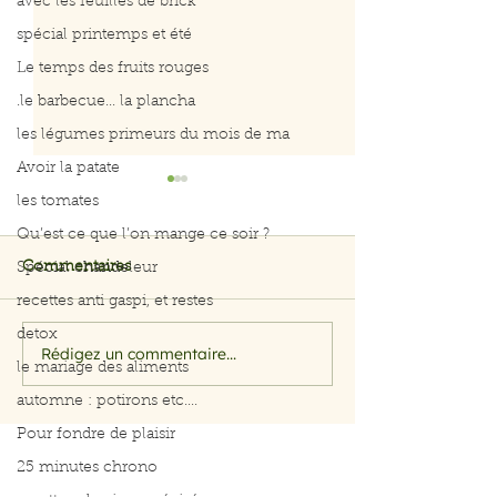
avec les feuilles de brick
spécial printemps et été
Le temps des fruits rouges
.le barbecue... la plancha
les légumes primeurs du mois de ma
Avoir la patate
les tomates
Qu’est ce que l’on mange ce soir ?
Commentaires
Spécial chandeleur
recettes anti gaspi, et restes
detox
Rédigez un commentaire...
Pour se régaler sans
Pour se régaler
le mariage des aliments
vider son porte-
vider son porte
automne : potirons etc....
monnaie
monnaie
Pour fondre de plaisir
25 minutes chrono