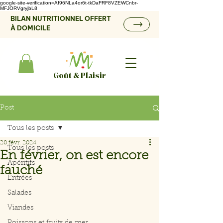
google-site-verification=Af96NLa4or6t-tkDaFRF8VZEWCnbr-
MFJORVgryjbL8
BILAN NUTRITIONNEL OFFERT
À DOMICILE
Goût & Plaisir
Post
Tous les posts
20 févr. 2024
Tous les posts
En février, on est encore
Apéritifs
fauché
Entrées
Salades
Viandes