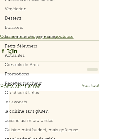
Poissons et fruits de mer
Végétarien
Desserts
Boissons
Cuisine mini budget, mais goûteuse
Les menus de la semaine
Petits déjeuners
Actualités
Conseils de Pros
Promotions
Recettes fraicheur
Voir tout
Posts similaires
Quiches et tartes
les avocats
la cuisine sans gluten
cuisine au micro ondes
Cuisine mini budget, mais goûteuse