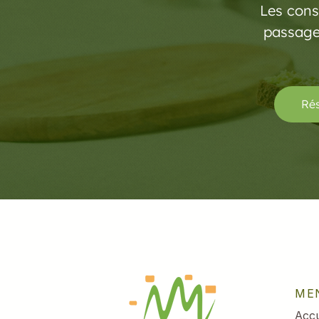
Les cons
passage 
Rés
ME
Accu