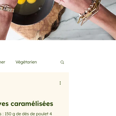
mer
Végétarien
s
Conseils de Pros
ves caramélisées
 sans gluten
 : 150 g de dés de poulet 4