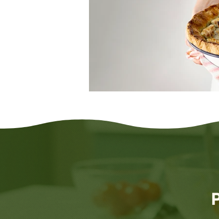
cuisine au micro ondes
C
spécial printemps et été
les légumes primeurs du moi
Spécial chandeleur
recett
P