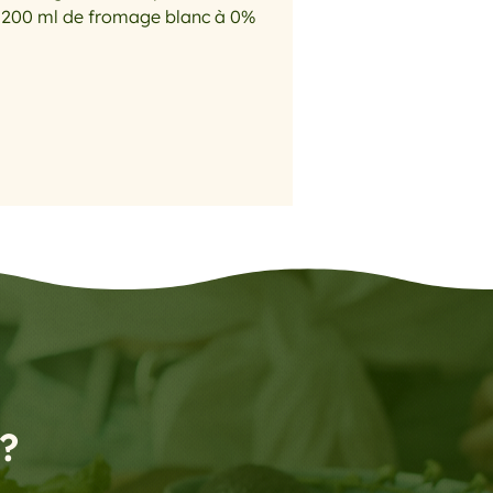
e 200 ml de fromage blanc à 0%
rick
que l’on mange ce soir ?
?