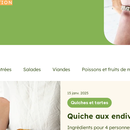
TION
trées
Salades
Viandes
Poissons et fruits de 
es menus de la semaine
Petits déjeuners
Actualité
15 janv. 2025
Quiches et tartes
Quiche aux endi
icheur
Quiches et tartes
les avocats
la cuisine
Ingrédients pour 4 personnes