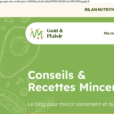
google-site-verification=Af96NLa4or6t-tkDaFRF8VZEWCnbr-MFJORVgryjbL8
BILAN NUTRITIO
Goût &
Ma m
Plaisir
Conseils &
Recettes Mince
Le blog pour mincir sainement et d