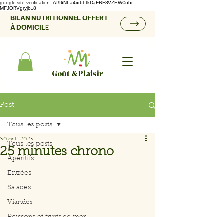
google-site-verification=Af96NLa4or6t-tkDaFRF8VZEWCnbr-
MFJORVgryjbL8
BILAN NUTRITIONNEL OFFERT
À DOMICILE
Goût & Plaisir
Post
Tous les posts
30 oct. 2023
Tous les posts
25 minutes chrono
Apéritifs
Entrées
Salades
Viandes