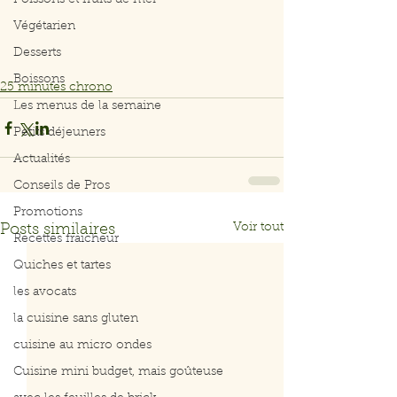
Poissons et fruits de mer
Végétarien
Desserts
Boissons
25 minutes chrono
Les menus de la semaine
Petits déjeuners
Actualités
Conseils de Pros
Promotions
Voir tout
Posts similaires
Recettes fraicheur
Quiches et tartes
les avocats
la cuisine sans gluten
cuisine au micro ondes
Cuisine mini budget, mais goûteuse