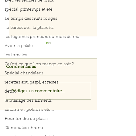
avec les feuilles de brick
spécial printemps et été
Le temps des fruits rouges
.le barbecue... la plancha
les légumes primeurs du mois de ma
Avoir la patate
les tomates
Qu’est ce que l’on mange ce soir ?
Commentaires
Spécial chandeleur
recettes anti gaspi, et restes
25 minutes chrono
25 minutes ch
Rédigez un commentaire...
detox
le mariage des aliments
automne : potirons etc....
Pour fondre de plaisir
25 minutes chrono