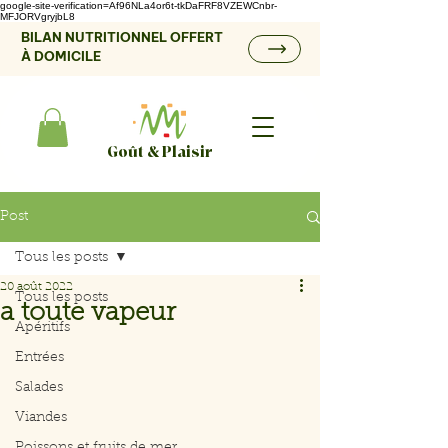
google-site-verification=Af96NLa4or6t-tkDaFRF8VZEWCnbr-
MFJORVgryjbL8
BILAN NUTRITIONNEL OFFERT
À DOMICILE
Goût & Plaisir
Post
Tous les posts
20 août 2022
Tous les posts
a toute vapeur
Apéritifs
Entrées
Salades
Viandes