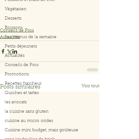
Poissons et fruits de mer
Végétarien
Desserts
Boissons
Conseils de Pros
Actualités
Les menus de la semaine
Petits déjeuners
Actualités
Conseils de Pros
Promotions
Recettes fraicheur
Voir tout
Posts similaires
Quiches et tartes
les avocats
la cuisine sans gluten
cuisine au micro ondes
Cuisine mini budget, mais goûteuse