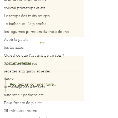
avec les feuilles de brick
spécial printemps et été
Le temps des fruits rouges
.le barbecue... la plancha
les légumes primeurs du mois de ma
Avoir la patate
les tomates
Qu’est ce que l’on mange ce soir ?
Spécial chandeleur
Commentaires
recettes anti gaspi, et restes
detox
Rédigez un commentaire...
Filet de saumon aux
Menu du 29 jui
le mariage des aliments
herbes et citron
juillet 2026
automne : potirons etc....
Pour fondre de plaisir
25 minutes chrono