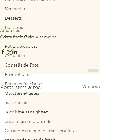
Poissons et fruits de mer
Végétarien
Desserts
Boissons
Actualités
Conseils de Pros
Les menus de la semaine
Petits déjeuners
Actualités
Conseils de Pros
Promotions
Recettes fraicheur
Voir tout
Posts similaires
Quiches et tartes
les avocats
la cuisine sans gluten
cuisine au micro ondes
Cuisine mini budget, mais goûteuse