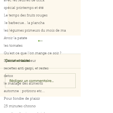
avec les feuilles de brick
spécial printemps et été
Le temps des fruits rouges
.le barbecue... la plancha
les légumes primeurs du mois de ma
Avoir la patate
les tomates
Qu’est ce que l’on mange ce soir ?
Spécial chandeleur
Commentaires
recettes anti gaspi, et restes
detox
Rédigez un commentaire...
Filet de saumon aux
Menu du 29 jui
le mariage des aliments
herbes et citron
juillet 2026
automne : potirons etc....
Pour fondre de plaisir
25 minutes chrono