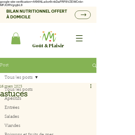
google-site-verification=Af96NLa4or6t-tkDaFRF8VZEWCnbr-
MFJORVgryjbL8
BILAN NUTRITIONNEL OFFERT
À DOMICILE
Goût & Plaisir
Post
Tous les posts
16 mars 2023
Tous les posts
astuces
Apéritifs
Entrées
Salades
Viandes