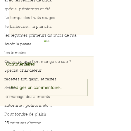
avec les feuilles de brick
spécial printemps et été
Le temps des fruits rouges
.le barbecue... la plancha
les légumes primeurs du mois de ma
Avoir la patate
les tomates
Qu’est ce que l’on mange ce soir ?
Commentaires
Spécial chandeleur
recettes anti gaspi, et restes
Rédigez un commentaire...
Citrouille, courge et
Citrouille, cour
detox
potiron
potiron
le mariage des aliments
automne : potirons etc....
Pour fondre de plaisir
25 minutes chrono