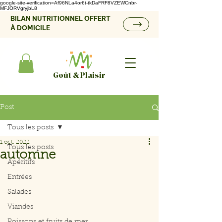
google-site-verification=Af96NLa4or6t-tkDaFRF8VZEWCnbr-
MFJORVgryjbL8
BILAN NUTRITIONNEL OFFERT
À DOMICILE
Goût & Plaisir
Post
Tous les posts
1 oct. 2022
Tous les posts
automne
Apéritifs
Entrées
Salades
Viandes