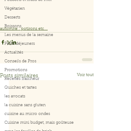
Poissons et fruits de mer
Végétarien
Desserts
Boissons
automne : potirons etc....
Les menus de la semaine
Petits déjeuners
Actualités
Conseils de Pros
Promotions
Voir tout
Posts similaires
Recettes fraicheur
Quiches et tartes
les avocats
la cuisine sans gluten
cuisine au micro ondes
Cuisine mini budget, mais goûteuse